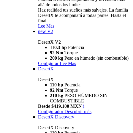
allá de todos los límites.
Haz realidad tus sueños más salvajes. La familia
DesertX te acompañará a todas partes. Hasta el
final.
Lee Mas
new
V2
DesertX V2
110.3 hp
Potencia
92 Nm
Torque
209 kg
Peso en húmedo (sin combustible)
Configurar
Lee Mas
DesertX
DesertX
110 hp
Potencia
92 Nm
Torque
210 kg
PESO HÚMEDO SIN
COMBUSTIBLE
Desde $419,100 MXN
i
Configurador
Descubrir más
DesertX Discovery
DesertX Discovery
110 hp
Potencia