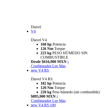
Diavel
V4
Diavel V4
168 hp
Potencia
126 Nm
Torque
223 kg
PESO HÚMEDO SIN
COMBUSTIBLE
Desde $616,900 MXN
i
Configurador
Lee Mas
new
V4 RS
Diavel V4 RS
182 hp
Potencia
120 Nm
Torque
220 kg
Peso húmedo (sin combustible)
$895,900 MXN
i
Configurador
Lee Mas
new
V4 RS 100