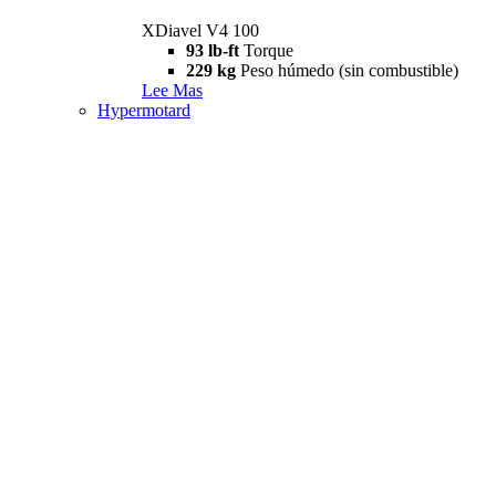
XDiavel V4 100
93 lb-ft
Torque
229 kg
Peso húmedo (sin combustible)
Lee Mas
Hypermotard