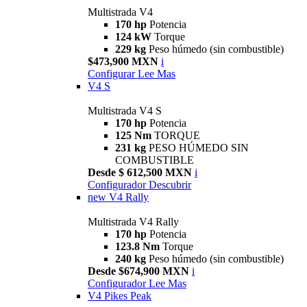
Multistrada V4
170 hp
Potencia
124 kW
Torque
229 kg
Peso húmedo (sin combustible)
$473,900 MXN
i
Configurar
Lee Mas
V4 S
Multistrada V4 S
170 hp
Potencia
125 Nm
TORQUE
231 kg
PESO HÚMEDO SIN
COMBUSTIBLE
Desde $ 612,500 MXN
i
Configurador
Descubrir
new
V4 Rally
Multistrada V4 Rally
170 hp
Potencia
123.8 Nm
Torque
240 kg
Peso húmedo (sin combustible)
Desde $674,900 MXN
i
Configurador
Lee Mas
V4 Pikes Peak