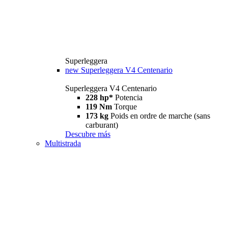
Superleggera
new
Superleggera V4 Centenario
Superleggera V4 Centenario
228 hp*
Potencia
119 Nm
Torque
173 kg
Poids en ordre de marche (sans
carburant)
Descubre más
Multistrada