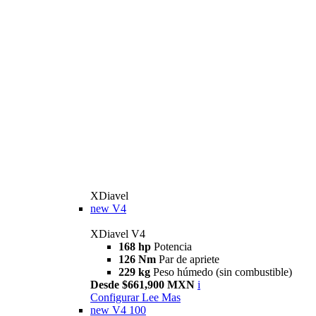
XDiavel
new
V4
XDiavel V4
168 hp
Potencia
126 Nm
Par de apriete
229 kg
Peso húmedo (sin combustible)
Desde $661,900 MXN
i
Configurar
Lee Mas
new
V4 100