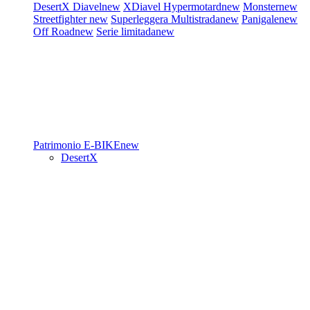
DesertX
Diavel
new
XDiavel
Hypermotard
new
Monster
new
Streetfighter
new
Superleggera
Multistrada
new
Panigale
new
Off Road
new
Serie limitada
new
Patrimonio
E-BIKE
new
DesertX