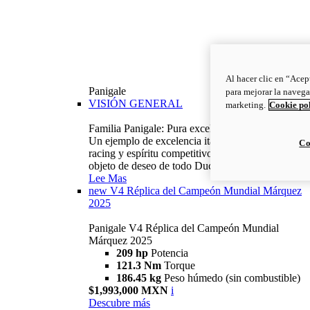
Al hacer clic en “Acep
Panigale
para mejorar la navega
VISIÓN GENERAL
marketing.
Cookie po
Familia Panigale: Pura excelencia italiana.
Un ejemplo de excelencia italiana, con ADN
Co
racing y espíritu competitivo: la Panigale es el
objeto de deseo de todo Ducatista.
Lee Mas
new
V4 Réplica del Campeón Mundial Márquez
2025
Panigale V4 Réplica del Campeón Mundial
Márquez 2025
209 hp
Potencia
121.3 Nm
Torque
186.45 kg
Peso húmedo (sin combustible)
$1,993,000 MXN
i
Descubre más