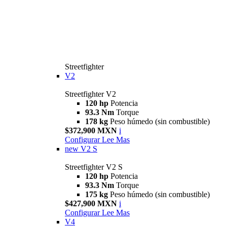
Streetfighter
V2
Streetfighter V2
120 hp
Potencia
93.3 Nm
Torque
178 kg
Peso húmedo (sin combustible)
$372,900 MXN
i
Configurar
Lee Mas
new
V2 S
Streetfighter V2 S
120 hp
Potencia
93.3 Nm
Torque
175 kg
Peso húmedo (sin combustible)
$427,900 MXN
i
Configurar
Lee Mas
V4