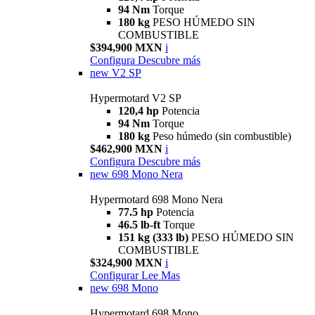
94 Nm
Torque
180 kg
PESO HÚMEDO SIN
COMBUSTIBLE
$394,900 MXN
i
Configura
Descubre más
new
V2 SP
Hypermotard V2 SP
120,4 hp
Potencia
94 Nm
Torque
180 kg
Peso húmedo (sin combustible)
$462,900 MXN
i
Configura
Descubre más
new
698 Mono Nera
Hypermotard 698 Mono Nera
77.5 hp
Potencia
46.5 lb-ft
Torque
151 kg (333 lb)
PESO HÚMEDO SIN
COMBUSTIBLE
$324,900 MXN
i
Configurar
Lee Mas
new
698 Mono
Hypermotard 698 Mono