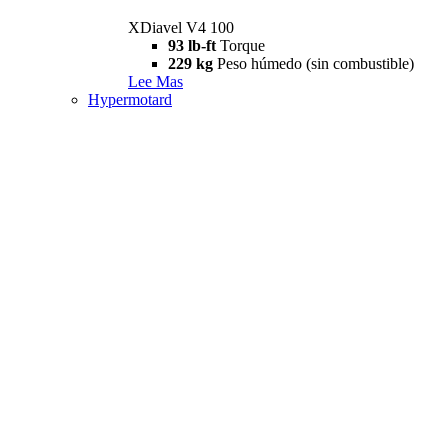
XDiavel V4 100
93 lb-ft
Torque
229 kg
Peso húmedo (sin combustible)
Lee Mas
Hypermotard