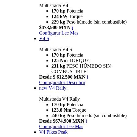
Multistrada V4
170 hp
Potencia
124 kW
Torque
229 kg
Peso húmedo (sin combustible)
$473,900 MXN
i
Configurar
Lee Mas
V4 S
Multistrada V4 S
170 hp
Potencia
125 Nm
TORQUE
231 kg
PESO HÚMEDO SIN
COMBUSTIBLE
Desde $ 612,500 MXN
i
Configurador
Descubrir
new
V4 Rally
Multistrada V4 Rally
170 hp
Potencia
123.8 Nm
Torque
240 kg
Peso húmedo (sin combustible)
Desde $674,900 MXN
i
Configurador
Lee Mas
V4 Pikes Peak