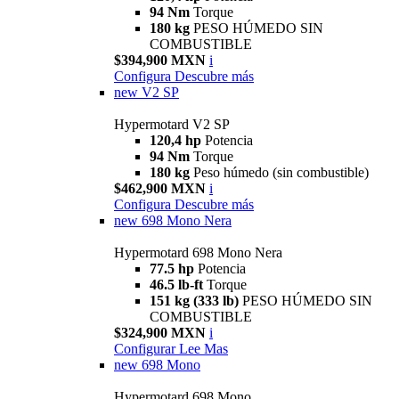
94 Nm
Torque
180 kg
PESO HÚMEDO SIN
COMBUSTIBLE
$394,900 MXN
i
Configura
Descubre más
new
V2 SP
Hypermotard V2 SP
120,4 hp
Potencia
94 Nm
Torque
180 kg
Peso húmedo (sin combustible)
$462,900 MXN
i
Configura
Descubre más
new
698 Mono Nera
Hypermotard 698 Mono Nera
77.5 hp
Potencia
46.5 lb-ft
Torque
151 kg (333 lb)
PESO HÚMEDO SIN
COMBUSTIBLE
$324,900 MXN
i
Configurar
Lee Mas
new
698 Mono
Hypermotard 698 Mono