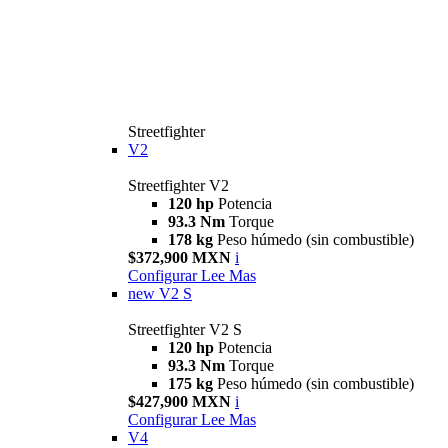
Streetfighter
V2
Streetfighter V2
120 hp
Potencia
93.3 Nm
Torque
178 kg
Peso húmedo (sin combustible)
$372,900 MXN
i
Configurar
Lee Mas
new
V2 S
Streetfighter V2 S
120 hp
Potencia
93.3 Nm
Torque
175 kg
Peso húmedo (sin combustible)
$427,900 MXN
i
Configurar
Lee Mas
V4