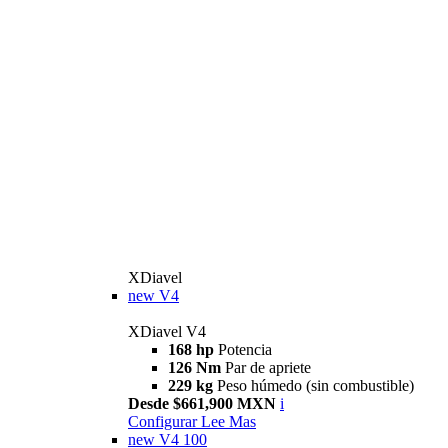
XDiavel
new
V4
XDiavel V4
168 hp
Potencia
126 Nm
Par de apriete
229 kg
Peso húmedo (sin combustible)
Desde $661,900 MXN
i
Configurar
Lee Mas
new
V4 100