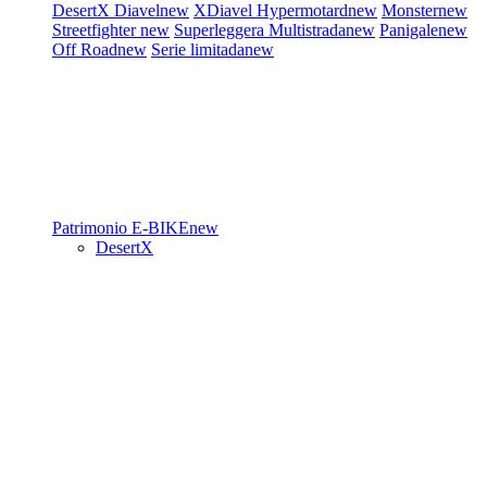
DesertX
Diavel
new
XDiavel
Hypermotard
new
Monster
new
Streetfighter
new
Superleggera
Multistrada
new
Panigale
new
Off Road
new
Serie limitada
new
Patrimonio
E-BIKE
new
DesertX