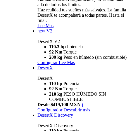
allá de todos los límites.
Haz realidad tus sueños más salvajes. La familia
DesertX te acompañará a todas partes. Hasta el
final.
Lee Mas
new
V2
DesertX V2
110.3 hp
Potencia
92 Nm
Torque
209 kg
Peso en húmedo (sin combustible)
Configurar
Lee Mas
DesertX
DesertX
110 hp
Potencia
92 Nm
Torque
210 kg
PESO HÚMEDO SIN
COMBUSTIBLE
Desde $419,100 MXN
i
Configurador
Descubrir más
DesertX Discovery
DesertX Discovery
110 hp
Potencia