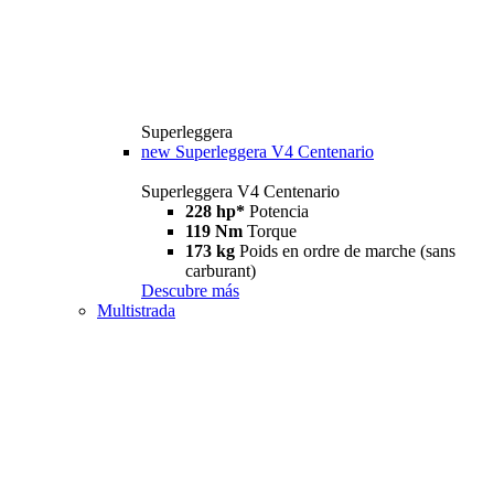
Superleggera
new
Superleggera V4 Centenario
Superleggera V4 Centenario
228 hp*
Potencia
119 Nm
Torque
173 kg
Poids en ordre de marche (sans
carburant)
Descubre más
Multistrada