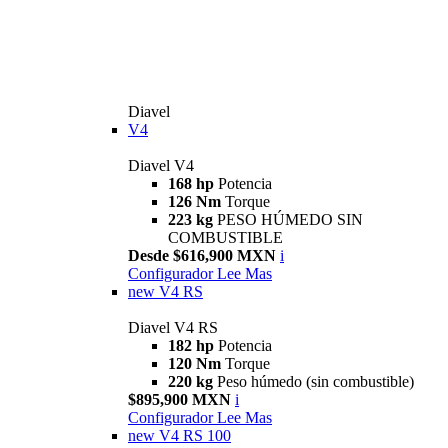
Diavel
V4
Diavel V4
168 hp
Potencia
126 Nm
Torque
223 kg
PESO HÚMEDO SIN
COMBUSTIBLE
Desde $616,900 MXN
i
Configurador
Lee Mas
new
V4 RS
Diavel V4 RS
182 hp
Potencia
120 Nm
Torque
220 kg
Peso húmedo (sin combustible)
$895,900 MXN
i
Configurador
Lee Mas
new
V4 RS 100