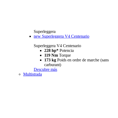
Superleggera
new
Superleggera V4 Centenario
Superleggera V4 Centenario
228 hp*
Potencia
119 Nm
Torque
173 kg
Poids en ordre de marche (sans
carburant)
Descubre más
Multistrada