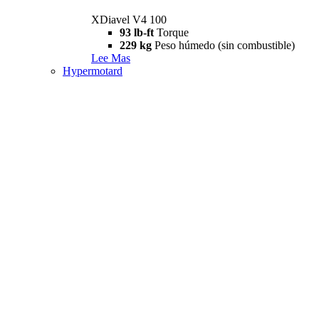
XDiavel V4 100
93 lb-ft
Torque
229 kg
Peso húmedo (sin combustible)
Lee Mas
Hypermotard