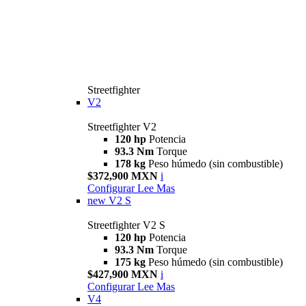
Streetfighter
V2
Streetfighter V2
120 hp
Potencia
93.3 Nm
Torque
178 kg
Peso húmedo (sin combustible)
$372,900 MXN
i
Configurar
Lee Mas
new
V2 S
Streetfighter V2 S
120 hp
Potencia
93.3 Nm
Torque
175 kg
Peso húmedo (sin combustible)
$427,900 MXN
i
Configurar
Lee Mas
V4