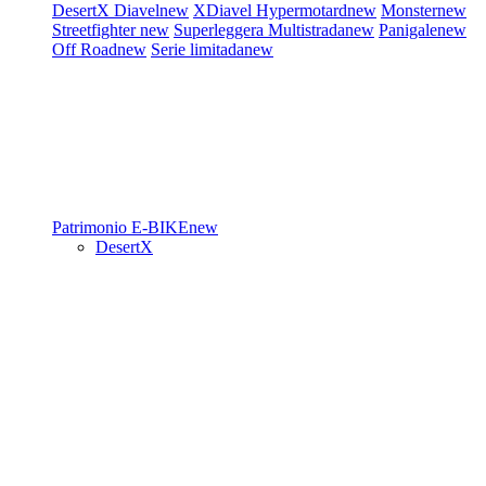
DesertX
Diavel
new
XDiavel
Hypermotard
new
Monster
new
Streetfighter
new
Superleggera
Multistrada
new
Panigale
new
Off Road
new
Serie limitada
new
Patrimonio
E-BIKE
new
DesertX