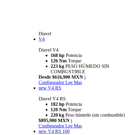
Diavel
V4
Diavel V4
168 hp
Potencia
126 Nm
Torque
223 kg
PESO HÚMEDO SIN
COMBUSTIBLE
Desde $616,900 MXN
i
Configurador
Lee Mas
new
V4 RS
Diavel V4 RS
182 hp
Potencia
120 Nm
Torque
220 kg
Peso húmedo (sin combustible)
$895,900 MXN
i
Configurador
Lee Mas
new
V4 RS 100