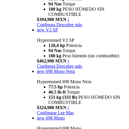
94 Nm
Torque
180 kg
PESO HÚMEDO SIN
COMBUSTIBLE
$394,900 MXN
i
Configura
Descubre más
new
V2 SP
Hypermotard V2 SP
120,4 hp
Potencia
94 Nm
Torque
180 kg
Peso húmedo (sin combustible)
$462,900 MXN
i
Configura
Descubre más
new
698 Mono Nera
Hypermotard 698 Mono Nera
77.5 hp
Potencia
46.5 lb-ft
Torque
151 kg (333 lb)
PESO HÚMEDO SIN
COMBUSTIBLE
$324,900 MXN
i
Configurar
Lee Mas
new
698 Mono
Hypermotard 698 Mono