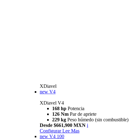
XDiavel
new
V4
XDiavel V4
168 hp
Potencia
126 Nm
Par de apriete
229 kg
Peso húmedo (sin combustible)
Desde $661,900 MXN
i
Configurar
Lee Mas
new
V4 100