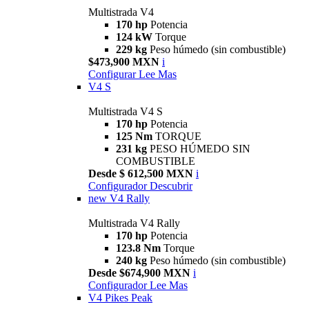
Multistrada V4
170 hp
Potencia
124 kW
Torque
229 kg
Peso húmedo (sin combustible)
$473,900 MXN
i
Configurar
Lee Mas
V4 S
Multistrada V4 S
170 hp
Potencia
125 Nm
TORQUE
231 kg
PESO HÚMEDO SIN
COMBUSTIBLE
Desde $ 612,500 MXN
i
Configurador
Descubrir
new
V4 Rally
Multistrada V4 Rally
170 hp
Potencia
123.8 Nm
Torque
240 kg
Peso húmedo (sin combustible)
Desde $674,900 MXN
i
Configurador
Lee Mas
V4 Pikes Peak