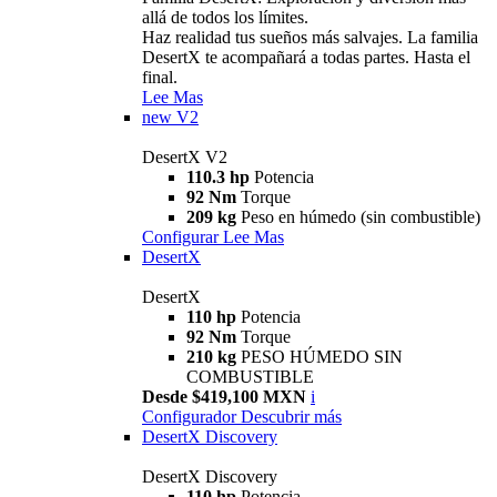
allá de todos los límites.
Haz realidad tus sueños más salvajes. La familia
DesertX te acompañará a todas partes. Hasta el
final.
Lee Mas
new
V2
DesertX V2
110.3 hp
Potencia
92 Nm
Torque
209 kg
Peso en húmedo (sin combustible)
Configurar
Lee Mas
DesertX
DesertX
110 hp
Potencia
92 Nm
Torque
210 kg
PESO HÚMEDO SIN
COMBUSTIBLE
Desde $419,100 MXN
i
Configurador
Descubrir más
DesertX Discovery
DesertX Discovery
110 hp
Potencia