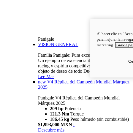
Al hacer clic en “Acep
Panigale
para mejorar la navega
VISIÓN GENERAL
marketing.
Cookie po
Familia Panigale: Pura excelencia italiana.
Un ejemplo de excelencia italiana, con ADN
Co
racing y espíritu competitivo: la Panigale es el
objeto de deseo de todo Ducatista.
Lee Mas
new
V4 Réplica del Campeón Mundial Márquez
2025
Panigale V4 Réplica del Campeón Mundial
Márquez 2025
209 hp
Potencia
121.3 Nm
Torque
186.45 kg
Peso húmedo (sin combustible)
$1,993,000 MXN
i
Descubre más