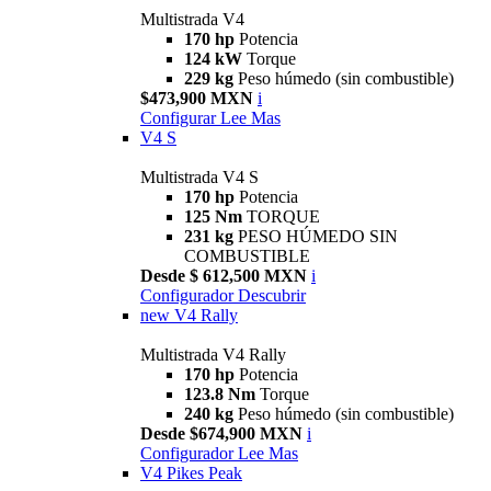
Multistrada V4
170 hp
Potencia
124 kW
Torque
229 kg
Peso húmedo (sin combustible)
$473,900 MXN
i
Configurar
Lee Mas
V4 S
Multistrada V4 S
170 hp
Potencia
125 Nm
TORQUE
231 kg
PESO HÚMEDO SIN
COMBUSTIBLE
Desde $ 612,500 MXN
i
Configurador
Descubrir
new
V4 Rally
Multistrada V4 Rally
170 hp
Potencia
123.8 Nm
Torque
240 kg
Peso húmedo (sin combustible)
Desde $674,900 MXN
i
Configurador
Lee Mas
V4 Pikes Peak