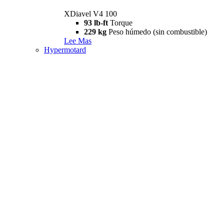
XDiavel V4 100
93 lb-ft
Torque
229 kg
Peso húmedo (sin combustible)
Lee Mas
Hypermotard