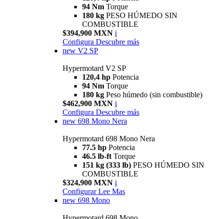
94 Nm
Torque
180 kg
PESO HÚMEDO SIN
COMBUSTIBLE
$394,900 MXN
i
Configura
Descubre más
new
V2 SP
Hypermotard V2 SP
120,4 hp
Potencia
94 Nm
Torque
180 kg
Peso húmedo (sin combustible)
$462,900 MXN
i
Configura
Descubre más
new
698 Mono Nera
Hypermotard 698 Mono Nera
77.5 hp
Potencia
46.5 lb-ft
Torque
151 kg (333 lb)
PESO HÚMEDO SIN
COMBUSTIBLE
$324,900 MXN
i
Configurar
Lee Mas
new
698 Mono
Hypermotard 698 Mono