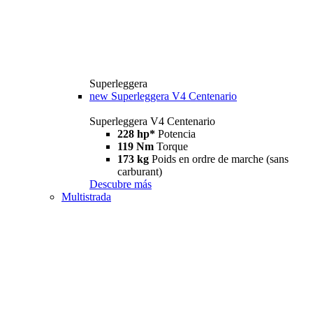
Superleggera
new
Superleggera V4 Centenario
Superleggera V4 Centenario
228 hp*
Potencia
119 Nm
Torque
173 kg
Poids en ordre de marche (sans
carburant)
Descubre más
Multistrada