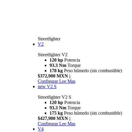
Streetfighter
V2
Streetfighter V2
120 hp
Potencia
93.3 Nm
Torque
178 kg
Peso húmedo (sin combustible)
$372,900 MXN
i
Configurar
Lee Mas
new
V2 S
Streetfighter V2 S
120 hp
Potencia
93.3 Nm
Torque
175 kg
Peso húmedo (sin combustible)
$427,900 MXN
i
Configurar
Lee Mas
V4