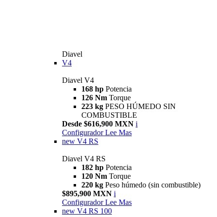
Diavel
V4
Diavel V4
168 hp
Potencia
126 Nm
Torque
223 kg
PESO HÚMEDO SIN
COMBUSTIBLE
Desde $616,900 MXN
i
Configurador
Lee Mas
new
V4 RS
Diavel V4 RS
182 hp
Potencia
120 Nm
Torque
220 kg
Peso húmedo (sin combustible)
$895,900 MXN
i
Configurador
Lee Mas
new
V4 RS 100