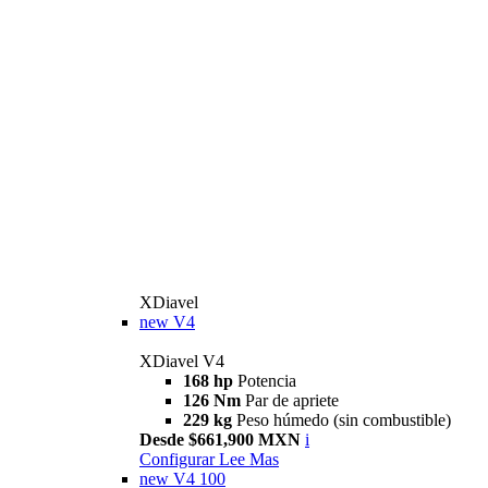
XDiavel
new
V4
XDiavel V4
168 hp
Potencia
126 Nm
Par de apriete
229 kg
Peso húmedo (sin combustible)
Desde $661,900 MXN
i
Configurar
Lee Mas
new
V4 100