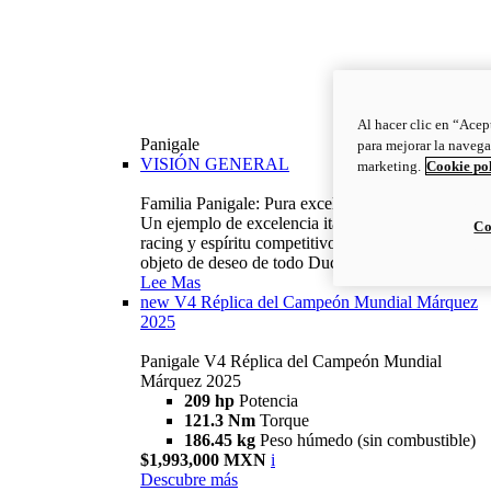
Al hacer clic en “Acep
Panigale
para mejorar la navega
VISIÓN GENERAL
marketing.
Cookie po
Familia Panigale: Pura excelencia italiana.
Un ejemplo de excelencia italiana, con ADN
Co
racing y espíritu competitivo: la Panigale es el
objeto de deseo de todo Ducatista.
Lee Mas
new
V4 Réplica del Campeón Mundial Márquez
2025
Panigale V4 Réplica del Campeón Mundial
Márquez 2025
209 hp
Potencia
121.3 Nm
Torque
186.45 kg
Peso húmedo (sin combustible)
$1,993,000 MXN
i
Descubre más