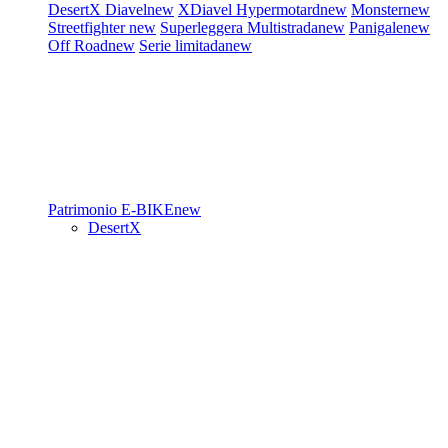
DesertX
Diavel
new
XDiavel
Hypermotard
new
Monster
new
Streetfighter
new
Superleggera
Multistrada
new
Panigale
new
Off Road
new
Serie limitada
new
Patrimonio
E-BIKE
new
DesertX