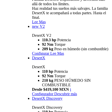
allá de todos los límites.
Haz realidad tus sueños más salvajes. La familia
DesertX te acompañará a todas partes. Hasta el
final.
Lee Mas
new
V2
DesertX V2
110.3 hp
Potencia
92 Nm
Torque
209 kg
Peso en húmedo (sin combustible)
Configurar
Lee Mas
DesertX
DesertX
110 hp
Potencia
92 Nm
Torque
210 kg
PESO HÚMEDO SIN
COMBUSTIBLE
Desde $419,100 MXN
i
Configurador
Descubrir más
DesertX Discovery
DesertX Discovery
110 hp
Potencia