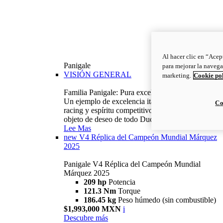
Al hacer clic en “Acep
Panigale
para mejorar la navega
VISIÓN GENERAL
marketing.
Cookie po
Familia Panigale: Pura excelencia italiana.
Un ejemplo de excelencia italiana, con ADN
Co
racing y espíritu competitivo: la Panigale es el
objeto de deseo de todo Ducatista.
Lee Mas
new
V4 Réplica del Campeón Mundial Márquez
2025
Panigale V4 Réplica del Campeón Mundial
Márquez 2025
209 hp
Potencia
121.3 Nm
Torque
186.45 kg
Peso húmedo (sin combustible)
$1,993,000 MXN
i
Descubre más