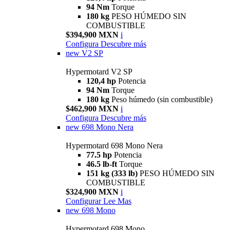
94 Nm
Torque
180 kg
PESO HÚMEDO SIN
COMBUSTIBLE
$394,900 MXN
i
Configura
Descubre más
new
V2 SP
Hypermotard V2 SP
120,4 hp
Potencia
94 Nm
Torque
180 kg
Peso húmedo (sin combustible)
$462,900 MXN
i
Configura
Descubre más
new
698 Mono Nera
Hypermotard 698 Mono Nera
77.5 hp
Potencia
46.5 lb-ft
Torque
151 kg (333 lb)
PESO HÚMEDO SIN
COMBUSTIBLE
$324,900 MXN
i
Configurar
Lee Mas
new
698 Mono
Hypermotard 698 Mono