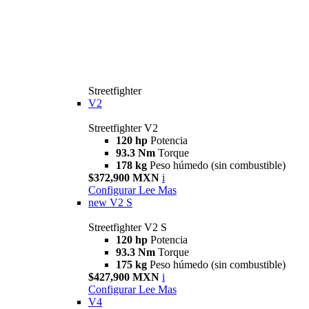
Streetfighter
V2
Streetfighter V2
120 hp
Potencia
93.3 Nm
Torque
178 kg
Peso húmedo (sin combustible)
$372,900 MXN
i
Configurar
Lee Mas
new
V2 S
Streetfighter V2 S
120 hp
Potencia
93.3 Nm
Torque
175 kg
Peso húmedo (sin combustible)
$427,900 MXN
i
Configurar
Lee Mas
V4