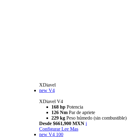
XDiavel
new
V4
XDiavel V4
168 hp
Potencia
126 Nm
Par de apriete
229 kg
Peso húmedo (sin combustible)
Desde $661,900 MXN
i
Configurar
Lee Mas
new
V4 100