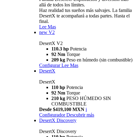
allá de todos los límites.
Haz realidad tus sueños más salvajes. La familia
DesertX te acompañará a todas partes. Hasta el
final.
Lee Mas
new
V2
DesertX V2
110.3 hp
Potencia
92 Nm
Torque
209 kg
Peso en húmedo (sin combustible)
Configurar
Lee Mas
DesertX
DesertX
110 hp
Potencia
92 Nm
Torque
210 kg
PESO HÚMEDO SIN
COMBUSTIBLE
Desde $419,100 MXN
i
Configurador
Descubrir más
DesertX Discovery
DesertX Discovery
110 hp
Potencia