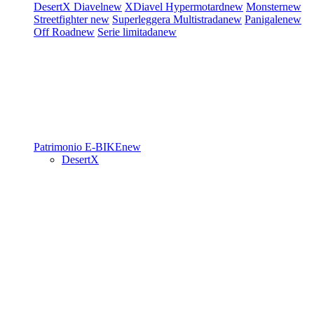
DesertX
Diavel
new
XDiavel
Hypermotard
new
Monster
new
Streetfighter
new
Superleggera
Multistrada
new
Panigale
new
Off Road
new
Serie limitada
new
Patrimonio
E-BIKE
new
DesertX