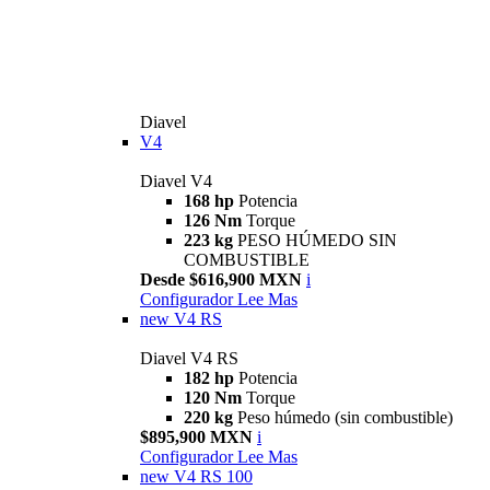
Diavel
V4
Diavel V4
168 hp
Potencia
126 Nm
Torque
223 kg
PESO HÚMEDO SIN
COMBUSTIBLE
Desde $616,900 MXN
i
Configurador
Lee Mas
new
V4 RS
Diavel V4 RS
182 hp
Potencia
120 Nm
Torque
220 kg
Peso húmedo (sin combustible)
$895,900 MXN
i
Configurador
Lee Mas
new
V4 RS 100