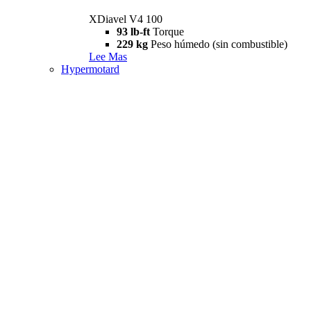
XDiavel V4 100
93 lb-ft
Torque
229 kg
Peso húmedo (sin combustible)
Lee Mas
Hypermotard