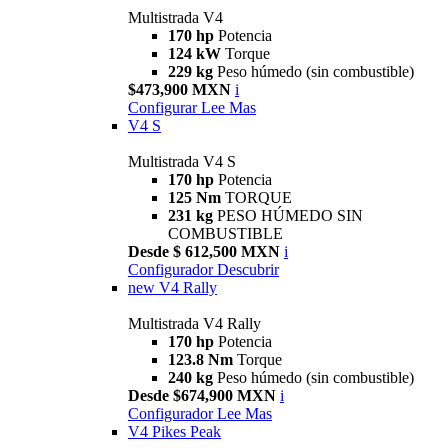
Multistrada V4
170 hp
Potencia
124 kW
Torque
229 kg
Peso húmedo (sin combustible)
$473,900 MXN
i
Configurar
Lee Mas
V4 S
Multistrada V4 S
170 hp
Potencia
125 Nm
TORQUE
231 kg
PESO HÚMEDO SIN
COMBUSTIBLE
Desde $ 612,500 MXN
i
Configurador
Descubrir
new
V4 Rally
Multistrada V4 Rally
170 hp
Potencia
123.8 Nm
Torque
240 kg
Peso húmedo (sin combustible)
Desde $674,900 MXN
i
Configurador
Lee Mas
V4 Pikes Peak