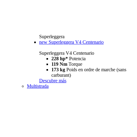
Superleggera
new
Superleggera V4 Centenario
Superleggera V4 Centenario
228 hp*
Potencia
119 Nm
Torque
173 kg
Poids en ordre de marche (sans
carburant)
Descubre más
Multistrada