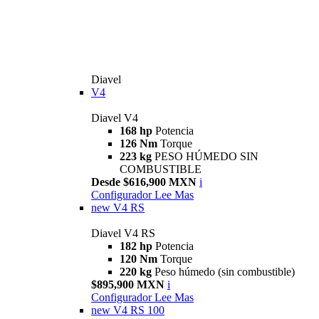
Diavel
V4
Diavel V4
168 hp
Potencia
126 Nm
Torque
223 kg
PESO HÚMEDO SIN
COMBUSTIBLE
Desde $616,900 MXN
i
Configurador
Lee Mas
new
V4 RS
Diavel V4 RS
182 hp
Potencia
120 Nm
Torque
220 kg
Peso húmedo (sin combustible)
$895,900 MXN
i
Configurador
Lee Mas
new
V4 RS 100