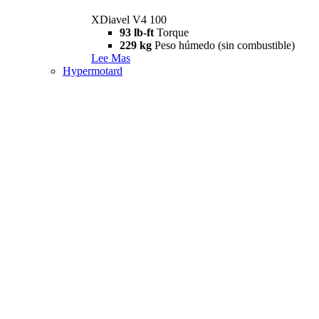
XDiavel V4 100
93 lb-ft
Torque
229 kg
Peso húmedo (sin combustible)
Lee Mas
Hypermotard