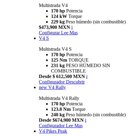
Multistrada V4
170 hp
Potencia
124 kW
Torque
229 kg
Peso húmedo (sin combustible)
$473,900 MXN
i
Configurar
Lee Mas
V4 S
Multistrada V4 S
170 hp
Potencia
125 Nm
TORQUE
231 kg
PESO HÚMEDO SIN
COMBUSTIBLE
Desde $ 612,500 MXN
i
Configurador
Descubrir
new
V4 Rally
Multistrada V4 Rally
170 hp
Potencia
123.8 Nm
Torque
240 kg
Peso húmedo (sin combustible)
Desde $674,900 MXN
i
Configurador
Lee Mas
V4 Pikes Peak