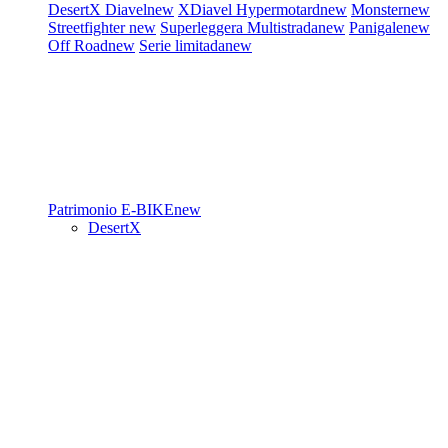
DesertX
Diavel
new
XDiavel
Hypermotard
new
Monster
new
Streetfighter
new
Superleggera
Multistrada
new
Panigale
new
Off Road
new
Serie limitada
new
Patrimonio
E-BIKE
new
DesertX