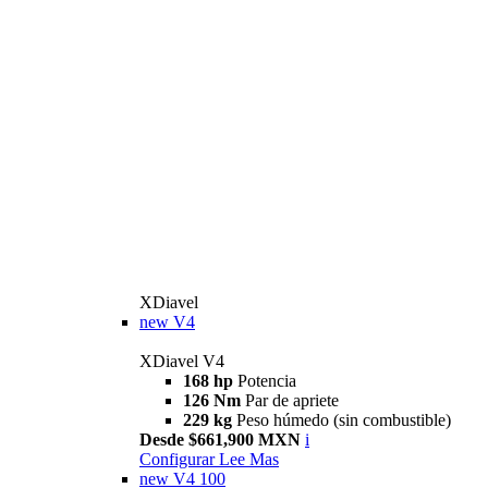
XDiavel
new
V4
XDiavel V4
168 hp
Potencia
126 Nm
Par de apriete
229 kg
Peso húmedo (sin combustible)
Desde $661,900 MXN
i
Configurar
Lee Mas
new
V4 100