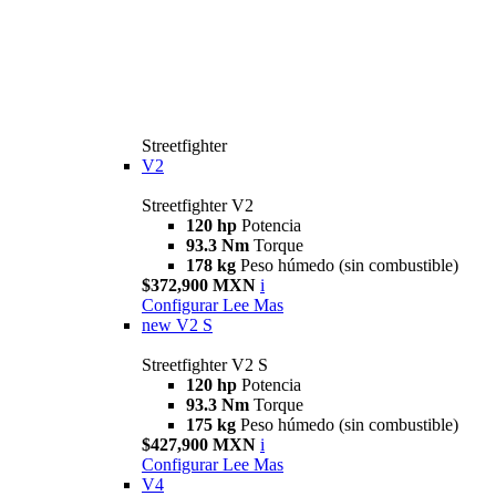
Streetfighter
V2
Streetfighter V2
120 hp
Potencia
93.3 Nm
Torque
178 kg
Peso húmedo (sin combustible)
$372,900 MXN
i
Configurar
Lee Mas
new
V2 S
Streetfighter V2 S
120 hp
Potencia
93.3 Nm
Torque
175 kg
Peso húmedo (sin combustible)
$427,900 MXN
i
Configurar
Lee Mas
V4