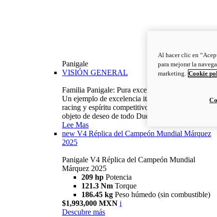
Al hacer clic en “Acep
Panigale
para mejorar la navega
VISIÓN GENERAL
marketing.
Cookie po
Familia Panigale: Pura excelencia italiana.
Un ejemplo de excelencia italiana, con ADN
Co
racing y espíritu competitivo: la Panigale es el
objeto de deseo de todo Ducatista.
Lee Mas
new
V4 Réplica del Campeón Mundial Márquez
2025
Panigale V4 Réplica del Campeón Mundial
Márquez 2025
209 hp
Potencia
121.3 Nm
Torque
186.45 kg
Peso húmedo (sin combustible)
$1,993,000 MXN
i
Descubre más