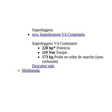
Superleggera
new
Superleggera V4 Centenario
Superleggera V4 Centenario
228 hp*
Potencia
119 Nm
Torque
173 kg
Poids en ordre de marche (sans
carburant)
Descubre más
Multistrada