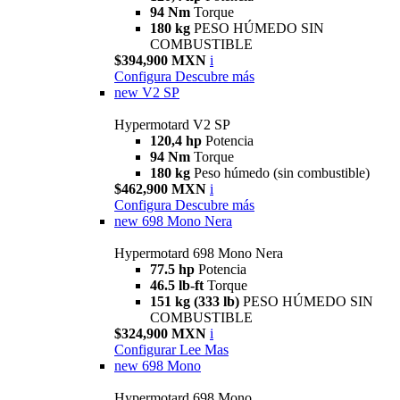
94 Nm
Torque
180 kg
PESO HÚMEDO SIN
COMBUSTIBLE
$394,900 MXN
i
Configura
Descubre más
new
V2 SP
Hypermotard V2 SP
120,4 hp
Potencia
94 Nm
Torque
180 kg
Peso húmedo (sin combustible)
$462,900 MXN
i
Configura
Descubre más
new
698 Mono Nera
Hypermotard 698 Mono Nera
77.5 hp
Potencia
46.5 lb-ft
Torque
151 kg (333 lb)
PESO HÚMEDO SIN
COMBUSTIBLE
$324,900 MXN
i
Configurar
Lee Mas
new
698 Mono
Hypermotard 698 Mono