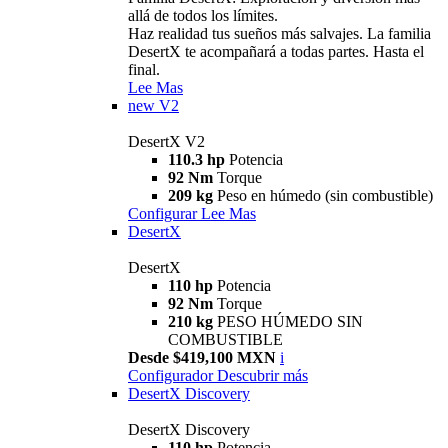
allá de todos los límites.
Haz realidad tus sueños más salvajes. La familia
DesertX te acompañará a todas partes. Hasta el
final.
Lee Mas
new
V2
DesertX V2
110.3 hp
Potencia
92 Nm
Torque
209 kg
Peso en húmedo (sin combustible)
Configurar
Lee Mas
DesertX
DesertX
110 hp
Potencia
92 Nm
Torque
210 kg
PESO HÚMEDO SIN
COMBUSTIBLE
Desde $419,100 MXN
i
Configurador
Descubrir más
DesertX Discovery
DesertX Discovery
110 hp
Potencia