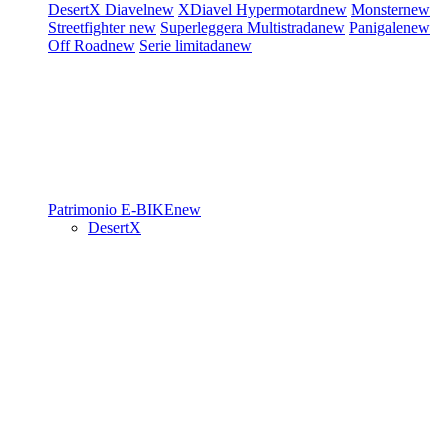
DesertX
Diavel
new
XDiavel
Hypermotard
new
Monster
new
Streetfighter
new
Superleggera
Multistrada
new
Panigale
new
Off Road
new
Serie limitada
new
Patrimonio
E-BIKE
new
DesertX