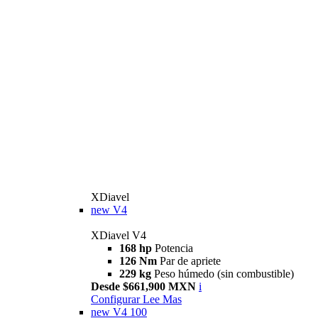
XDiavel
new
V4
XDiavel V4
168 hp
Potencia
126 Nm
Par de apriete
229 kg
Peso húmedo (sin combustible)
Desde $661,900 MXN
i
Configurar
Lee Mas
new
V4 100