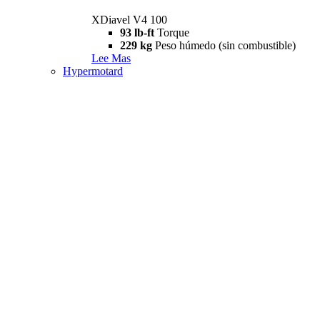
XDiavel V4 100
93 lb-ft
Torque
229 kg
Peso húmedo (sin combustible)
Lee Mas
Hypermotard