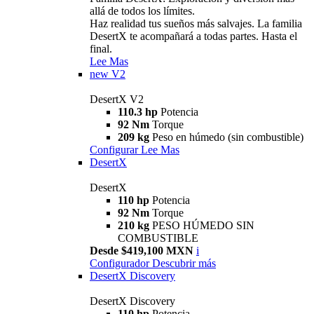
allá de todos los límites.
Haz realidad tus sueños más salvajes. La familia
DesertX te acompañará a todas partes. Hasta el
final.
Lee Mas
new
V2
DesertX V2
110.3 hp
Potencia
92 Nm
Torque
209 kg
Peso en húmedo (sin combustible)
Configurar
Lee Mas
DesertX
DesertX
110 hp
Potencia
92 Nm
Torque
210 kg
PESO HÚMEDO SIN
COMBUSTIBLE
Desde $419,100 MXN
i
Configurador
Descubrir más
DesertX Discovery
DesertX Discovery
110 hp
Potencia