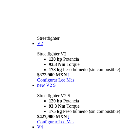
Streetfighter
V2
Streetfighter V2
120 hp
Potencia
93.3 Nm
Torque
178 kg
Peso húmedo (sin combustible)
$372,900 MXN
i
Configurar
Lee Mas
new
V2 S
Streetfighter V2 S
120 hp
Potencia
93.3 Nm
Torque
175 kg
Peso húmedo (sin combustible)
$427,900 MXN
i
Configurar
Lee Mas
V4