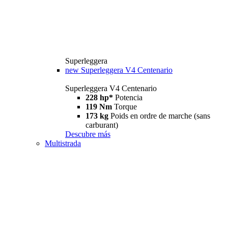
Superleggera
new
Superleggera V4 Centenario
Superleggera V4 Centenario
228 hp*
Potencia
119 Nm
Torque
173 kg
Poids en ordre de marche (sans
carburant)
Descubre más
Multistrada