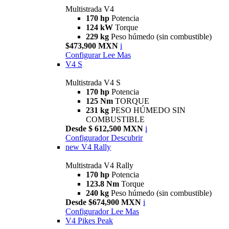
Multistrada V4
170 hp
Potencia
124 kW
Torque
229 kg
Peso húmedo (sin combustible)
$473,900 MXN
i
Configurar
Lee Mas
V4 S
Multistrada V4 S
170 hp
Potencia
125 Nm
TORQUE
231 kg
PESO HÚMEDO SIN
COMBUSTIBLE
Desde $ 612,500 MXN
i
Configurador
Descubrir
new
V4 Rally
Multistrada V4 Rally
170 hp
Potencia
123.8 Nm
Torque
240 kg
Peso húmedo (sin combustible)
Desde $674,900 MXN
i
Configurador
Lee Mas
V4 Pikes Peak