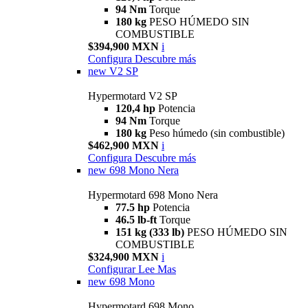
94 Nm
Torque
180 kg
PESO HÚMEDO SIN
COMBUSTIBLE
$394,900 MXN
i
Configura
Descubre más
new
V2 SP
Hypermotard V2 SP
120,4 hp
Potencia
94 Nm
Torque
180 kg
Peso húmedo (sin combustible)
$462,900 MXN
i
Configura
Descubre más
new
698 Mono Nera
Hypermotard 698 Mono Nera
77.5 hp
Potencia
46.5 lb-ft
Torque
151 kg (333 lb)
PESO HÚMEDO SIN
COMBUSTIBLE
$324,900 MXN
i
Configurar
Lee Mas
new
698 Mono
Hypermotard 698 Mono