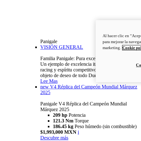
Al hacer clic en “Acep
Panigale
para mejorar la navega
VISIÓN GENERAL
marketing.
Cookie po
Familia Panigale: Pura excelencia italiana.
Un ejemplo de excelencia italiana, con ADN
Co
racing y espíritu competitivo: la Panigale es el
objeto de deseo de todo Ducatista.
Lee Mas
new
V4 Réplica del Campeón Mundial Márquez
2025
Panigale V4 Réplica del Campeón Mundial
Márquez 2025
209 hp
Potencia
121.3 Nm
Torque
186.45 kg
Peso húmedo (sin combustible)
$1,993,000 MXN
i
Descubre más