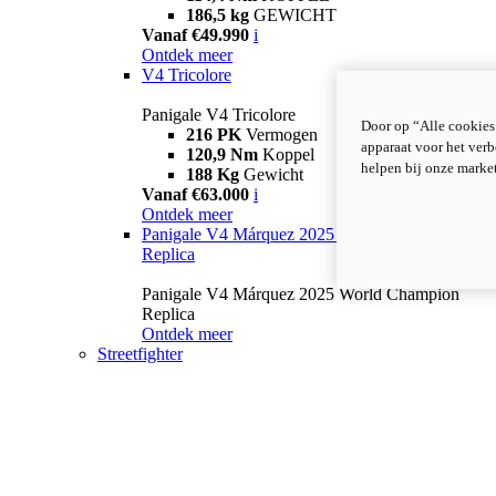
186,5 kg
GEWICHT
Vanaf €49.990
i
Ontdek meer
V4 Tricolore
Panigale V4 Tricolore
Door op “Alle cookies
216 PK
Vermogen
apparaat voor het verb
120,9 Nm
Koppel
helpen bij onze marke
188 Kg
Gewicht
Vanaf €63.000
i
Ontdek meer
Panigale V4 Márquez 2025 World Champion
Replica
Panigale V4 Márquez 2025 World Champion
Replica
Ontdek meer
Streetfighter