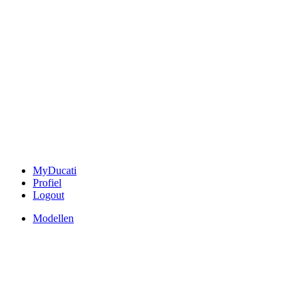
MyDucati
Profiel
Logout
Modellen