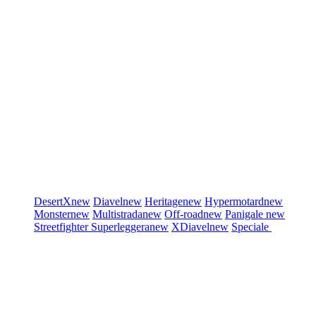
DesertX
new
Diavel
new
Heritage
new
Hypermotard
new
Monster
new
Multistrada
new
Off-road
new
Panigale
new
Streetfighter
Superleggera
new
XDiavel
new
Speciale