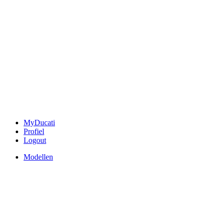
MyDucati
Profiel
Logout
Modellen