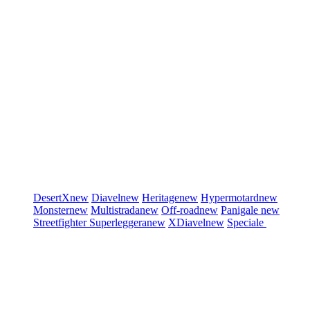
DesertX
new
Diavel
new
Heritage
new
Hypermotard
new
Monster
new
Multistrada
new
Off-road
new
Panigale
new
Streetfighter
Superleggera
new
XDiavel
new
Speciale