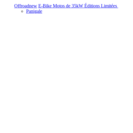
Offroad
new
E-Bike
Motos de 35kW
Éditions Limitées
Panigale