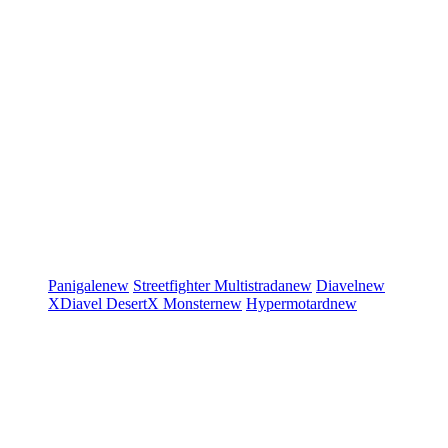
Panigale
new
Streetfighter
Multistrada
new
Diavel
new
XDiavel
DesertX
Monster
new
Hypermotard
new