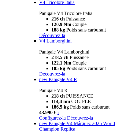
V4 Tricolore Italia
Panigale V4 Tricolore Italia
216 ch
Puissance
120,9 Nm
Couple
188 kg
Poids sans carburant
Découvrez-la
V4 Lamborghini
Panigale V4 Lamborghini
218.5 ch
Puissance
122.1 Nm
Couple
185 kg
Poids sans carburant
Découvrez-la
new
Panigale V4 R
Panigale V4 R
218 ch
PUISSANCE
114,4 nm
COUPLE
186,5 kg
Poids sans carburant
43.990 €
i
Configurez-la
Découvrez-la
new
Panigale V4 Márquez 2025 World
Champion Replica