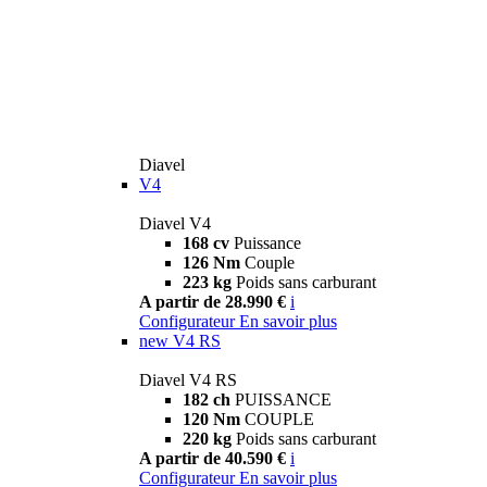
Diavel
V4
Diavel V4
168 cv
Puissance
126 Nm
Couple
223 kg
Poids sans carburant
A partir de 28.990 €
i
Configurateur
En savoir plus
new
V4 RS
Diavel V4 RS
182 ch
PUISSANCE
120 Nm
COUPLE
220 kg
Poids sans carburant
A partir de 40.590 €
i
Configurateur
En savoir plus