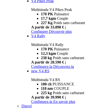
V4 Pikes Peak
Multistrada V4 Pikes Peak
170 PK
Puissance
17,7 kgm
Couple
227 Kg
Poids sans carburant
A partir de 33.890 €
i
Configurer
Découvrir plus
V4 Rally
Multistrada V4 Rally
170 PK
Puissance
12,3 kgm
Couple
238 kg
Poids sans carburant
A partir de 28.590 €
i
Configurez-la
Découvrez-la
new
V4 RS
Multistrada V4 RS
180 ch
PUISSANCE
118 nm
COUPLE
225 kg
Poids sans carburant
A partir de 39.990 €
i
Configurez-la
En savoir plus
Diavel