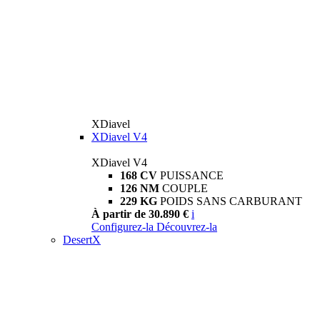
XDiavel
XDiavel V4
XDiavel V4
168 CV
PUISSANCE
126 NM
COUPLE
229 KG
POIDS SANS CARBURANT
À partir de 30.890 €
i
Configurez-la
Découvrez-la
DesertX