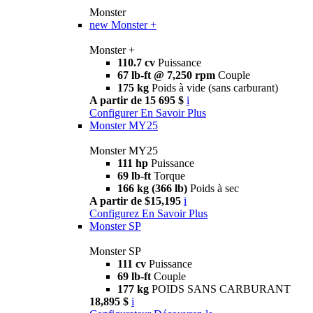
Monster
new
Monster +
Monster +
110.7 cv
Puissance
67 lb-ft @ 7,250 rpm
Couple
175 kg
Poids à vide (sans carburant)
A partir de 15 695 $
i
Configurer
En Savoir Plus
Monster MY25
Monster MY25
111 hp
Puissance
69 lb-ft
Torque
166 kg (366 lb)
Poids à sec
A partir de $15,195
i
Configurez
En Savoir Plus
Monster SP
Monster SP
111 cv
Puissance
69 lb-ft
Couple
177 kg
POIDS SANS CARBURANT
18,895 $
i