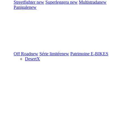
Streetfighter
new
Superleggera
new
Multistrada
new
Panigale
new
Off Road
new
Série limitée
new
Patrimoine
E-BIKES
DesertX