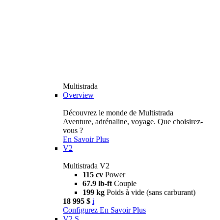
Multistrada
Overview
Découvrez le monde de Multistrada
Aventure, adrénaline, voyage. Que choisirez-
vous ?
En Savoir Plus
V2
Multistrada V2
115 cv
Power
67.9 lb-ft
Couple
199 kg
Poids à vide (sans carburant)
18 995 $
i
Configurez
En Savoir Plus
V2 S