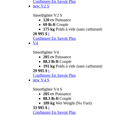
Configurer
En Savoir Plus
new
V2 S
Streetfighter V2 S
120 cv
Puissance
69 lb-ft
Couple
175 kg
Poids à vide (sans carburant)
20 995 $
i
Configurer
En Savoir Plus
V4
Streetfighter V4
205 cv
Puissance
88.3 lb-ft
Couple
191 kg
Poids à vide (sans carburant)
29 995 $
i
Configurer
En Savoir Plus
new
V4 S
Streetfighter V4 S
205 cv
Puissance
88.3 lb-ft
Couple
189 kg
Wet Weight (No Fuel)
33 995 $
i
Configurer
En Savoir Plus