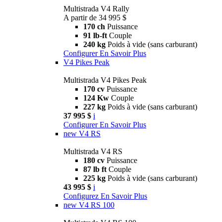
Multistrada V4 Rally
A partir de 34 995 $
170 ch
Puissance
91 lb-ft
Couple
240 kg
Poids à vide (sans carburant)
Configurer
En Savoir Plus
V4 Pikes Peak
Multistrada V4 Pikes Peak
170 cv
Puissance
124 Kw
Couple
227 kg
Poids à vide (sans carburant)
37 995 $
i
Configurer
En Savoir Plus
new
V4 RS
Multistrada V4 RS
180 cv
Puissance
87 lb ft
Couple
225 kg
Poids à vide (sans carburant)
43 995 $
i
Configurez
En Savoir Plus
new
V4 RS 100