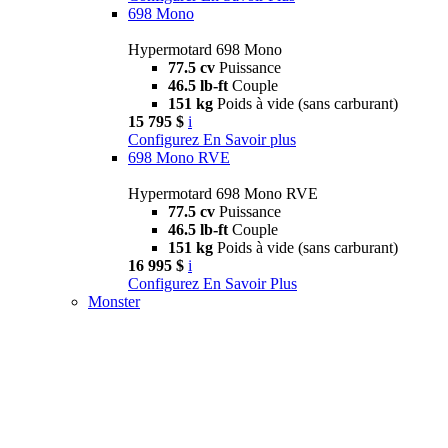
698 Mono
Hypermotard 698 Mono
77.5 cv
Puissance
46.5 lb-ft
Couple
151 kg
Poids à vide (sans carburant)
15 795 $
i
Configurez
En Savoir plus
698 Mono RVE
Hypermotard 698 Mono RVE
77.5 cv
Puissance
46.5 lb-ft
Couple
151 kg
Poids à vide (sans carburant)
16 995 $
i
Configurez
En Savoir Plus
Monster