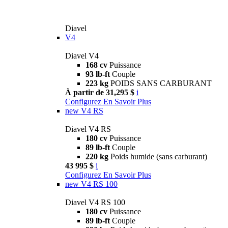
Diavel
V4
Diavel V4
168 cv
Puissance
93 lb-ft
Couple
223 kg
POIDS SANS CARBURANT
À partir de 31,295 $
i
Configurez
En Savoir Plus
new
V4 RS
Diavel V4 RS
180 cv
Puissance
89 lb-ft
Couple
220 kg
Poids humide (sans carburant)
43 995 $
i
Configurez
En Savoir Plus
new
V4 RS 100
Diavel V4 RS 100
180 cv
Puissance
89 lb-ft
Couple