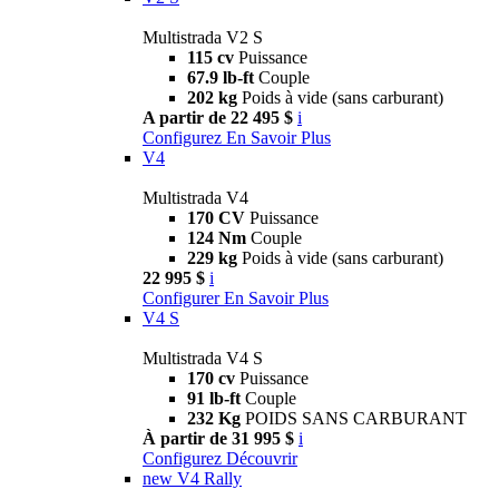
Multistrada V2 S
115 cv
Puissance
67.9 lb-ft
Couple
202 kg
Poids à vide (sans carburant)
A partir de 22 495 $
i
Configurez
En Savoir Plus
V4
Multistrada V4
170 CV
Puissance
124 Nm
Couple
229 kg
Poids à vide (sans carburant)
22 995 $
i
Configurer
En Savoir Plus
V4 S
Multistrada V4 S
170 cv
Puissance
91 lb-ft
Couple
232 Kg
POIDS SANS CARBURANT
À partir de 31 995 $
i
Configurez
Découvrir
new
V4 Rally