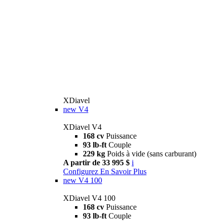
XDiavel
new
V4
XDiavel V4
168 cv
Puissance
93 lb-ft
Couple
229 kg
Poids à vide (sans carburant)
A partir de 33 995 $
i
Configurez
En Savoir Plus
new
V4 100
XDiavel V4 100
168 cv
Puissance
93 lb-ft
Couple