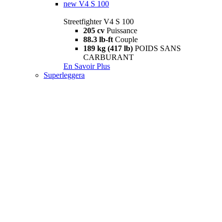
new
V4 S 100
Streetfighter V4 S 100
205 cv
Puissance
88.3 lb-ft
Couple
189 kg (417 lb)
POIDS SANS
CARBURANT
En Savoir Plus
Superleggera