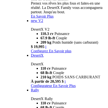
Prenez vos rêves les plus fous et faites-en une
réalité. La DesertX Family vous accompagnera
partout. Jusqu'au bout.
En Savoir Plus
new
V2
DesertX V2
110.3 cv
Puissance
67.9 lb-ft
Couple
209 kg
Poids humide (sans carburant)
$ 19,995
i
Configurez
En Savoir plus
DesertX
DesertX
110 cv
Puissance
68 lb-ft
Couple
210 kg
POIDS SANS CARBURANT
À partir de 20,595 $
i
Configurateur
En Savoir Plus
Rally
DesertX Rally
110 cv
Puissance
68 lb-ft
Couple