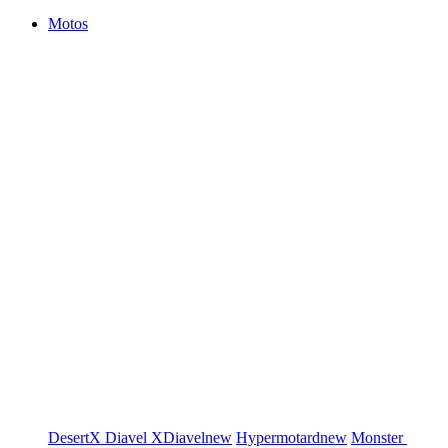
Motos
DesertX
Diavel
XDiavel
new
Hypermotard
new
Monster