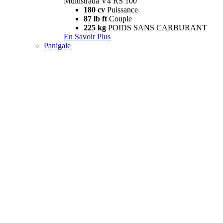
Multistrada V4 RS 100
180 cv
Puissance
87 lb ft
Couple
225 kg
POIDS SANS CARBURANT
En Savoir Plus
Panigale