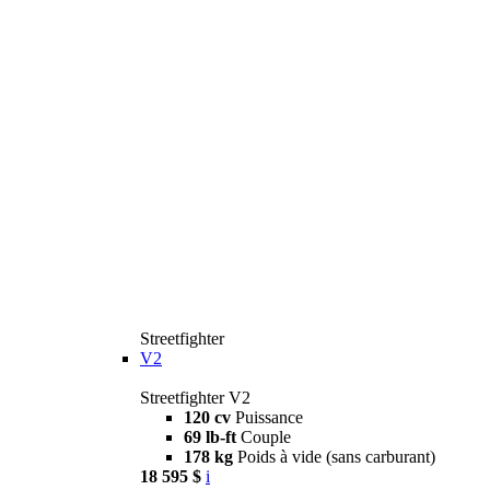
Streetfighter
V2
Streetfighter V2
120 cv
Puissance
69 lb-ft
Couple
178 kg
Poids à vide (sans carburant)
18 595 $
i