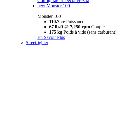
Configurateur
Découvrez-la
new
Monster 100
Monster 100
110.7 cv
Puissance
67 lb-ft @ 7,250 rpm
Couple
175 kg
Poids à vide (sans carburant)
En Savoir Plus
Streetfighter