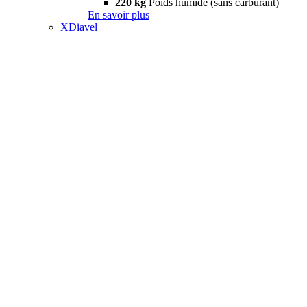
220 kg
Poids humide (sans carburant)
En savoir plus
XDiavel