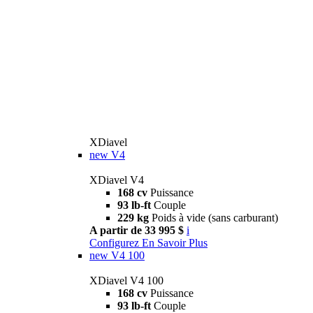
XDiavel
new
V4
XDiavel V4
168 cv
Puissance
93 lb-ft
Couple
229 kg
Poids à vide (sans carburant)
A partir de 33 995 $
i
Configurez
En Savoir Plus
new
V4 100
XDiavel V4 100
168 cv
Puissance
93 lb-ft
Couple