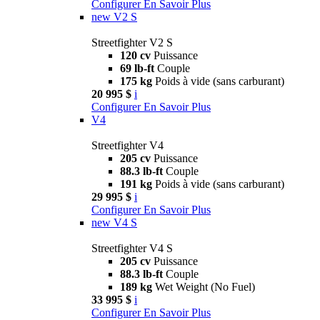
Configurer
En Savoir Plus
new
V2 S
Streetfighter V2 S
120 cv
Puissance
69 lb-ft
Couple
175 kg
Poids à vide (sans carburant)
20 995 $
i
Configurer
En Savoir Plus
V4
Streetfighter V4
205 cv
Puissance
88.3 lb-ft
Couple
191 kg
Poids à vide (sans carburant)
29 995 $
i
Configurer
En Savoir Plus
new
V4 S
Streetfighter V4 S
205 cv
Puissance
88.3 lb-ft
Couple
189 kg
Wet Weight (No Fuel)
33 995 $
i
Configurer
En Savoir Plus