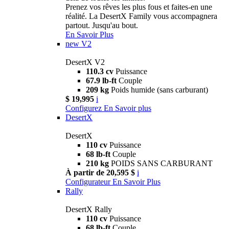
Prenez vos rêves les plus fous et faites-en une
réalité. La DesertX Family vous accompagnera
partout. Jusqu'au bout.
En Savoir Plus
new
V2
DesertX V2
110.3 cv
Puissance
67.9 lb-ft
Couple
209 kg
Poids humide (sans carburant)
$ 19,995
i
Configurez
En Savoir plus
DesertX
DesertX
110 cv
Puissance
68 lb-ft
Couple
210 kg
POIDS SANS CARBURANT
À partir de 20,595 $
i
Configurateur
En Savoir Plus
Rally
DesertX Rally
110 cv
Puissance
68 lb-ft
Couple