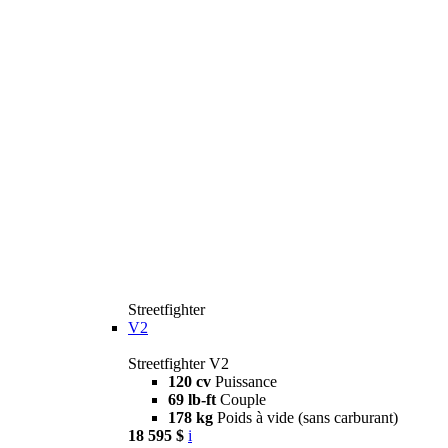
Streetfighter
V2
Streetfighter V2
120 cv
Puissance
69 lb-ft
Couple
178 kg
Poids à vide (sans carburant)
18 595 $
i