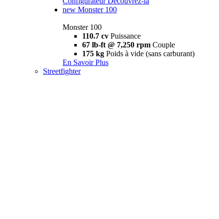
Configurateur
Découvrez-la
new
Monster 100
Monster 100
110.7 cv
Puissance
67 lb-ft @ 7,250 rpm
Couple
175 kg
Poids à vide (sans carburant)
En Savoir Plus
Streetfighter