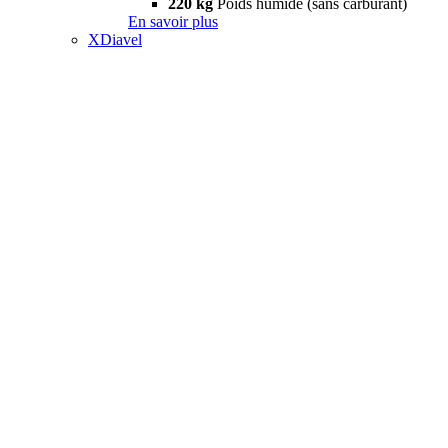
220 kg
Poids humide (sans carburant)
En savoir plus
XDiavel