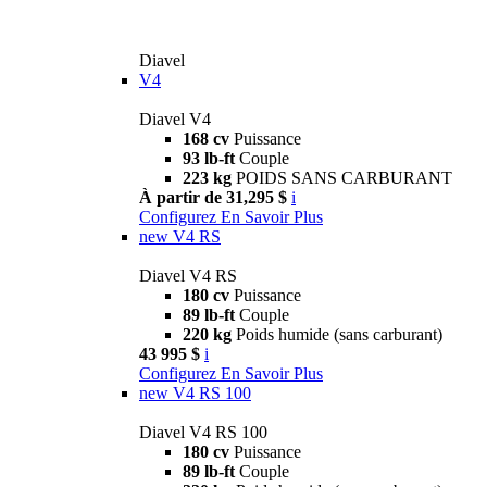
Diavel
V4
Diavel V4
168 cv
Puissance
93 lb-ft
Couple
223 kg
POIDS SANS CARBURANT
À partir de 31,295 $
i
Configurez
En Savoir Plus
new
V4 RS
Diavel V4 RS
180 cv
Puissance
89 lb-ft
Couple
220 kg
Poids humide (sans carburant)
43 995 $
i
Configurez
En Savoir Plus
new
V4 RS 100
Diavel V4 RS 100
180 cv
Puissance
89 lb-ft
Couple