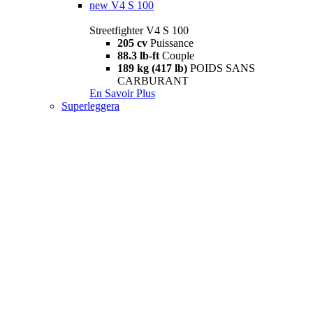
new
V4 S 100
Streetfighter V4 S 100
205 cv
Puissance
88.3 lb-ft
Couple
189 kg (417 lb)
POIDS SANS
CARBURANT
En Savoir Plus
Superleggera