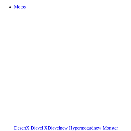
Motos
DesertX
Diavel
XDiavel
new
Hypermotard
new
Monster