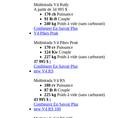
Multistrada V4 Rally
A partir de 34 995 $
170 ch
Puissance
91 lb-ft
Couple
240 kg
Poids à vide (sans carburant)
Configurer
En Savoir Plus
V4 Pikes Peak
Multistrada V4 Pikes Peak
170 cv
Puissance
124 Kw
Couple
227 kg
Poids à vide (sans carburant)
37 995 $
i
Configurer
En Savoir Plus
new
V4 RS
Multistrada V4 RS
180 cv
Puissance
87 lb ft
Couple
225 kg
Poids à vide (sans carburant)
43 995 $
i
Configurez
En Savoir Plus
new
V4 RS 100