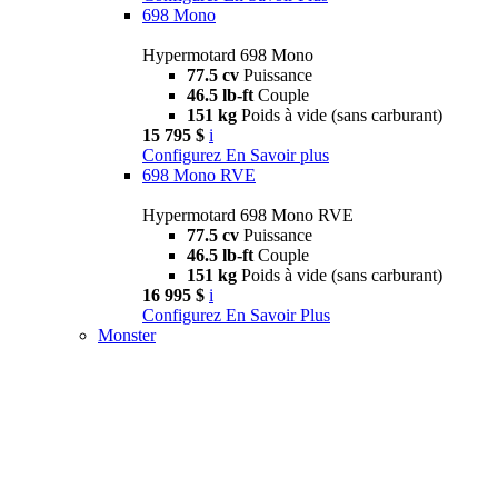
698 Mono
Hypermotard 698 Mono
77.5 cv
Puissance
46.5 lb-ft
Couple
151 kg
Poids à vide (sans carburant)
15 795 $
i
Configurez
En Savoir plus
698 Mono RVE
Hypermotard 698 Mono RVE
77.5 cv
Puissance
46.5 lb-ft
Couple
151 kg
Poids à vide (sans carburant)
16 995 $
i
Configurez
En Savoir Plus
Monster