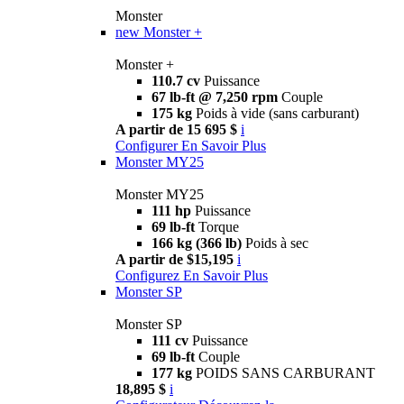
Monster
new
Monster +
Monster +
110.7 cv
Puissance
67 lb-ft @ 7,250 rpm
Couple
175 kg
Poids à vide (sans carburant)
A partir de 15 695 $
i
Configurer
En Savoir Plus
Monster MY25
Monster MY25
111 hp
Puissance
69 lb-ft
Torque
166 kg (366 lb)
Poids à sec
A partir de $15,195
i
Configurez
En Savoir Plus
Monster SP
Monster SP
111 cv
Puissance
69 lb-ft
Couple
177 kg
POIDS SANS CARBURANT
18,895 $
i