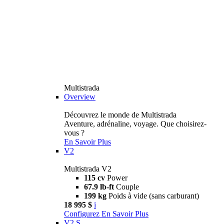
Multistrada
Overview
Découvrez le monde de Multistrada
Aventure, adrénaline, voyage. Que choisirez-
vous ?
En Savoir Plus
V2
Multistrada V2
115 cv
Power
67.9 lb-ft
Couple
199 kg
Poids à vide (sans carburant)
18 995 $
i
Configurez
En Savoir Plus
V2 S