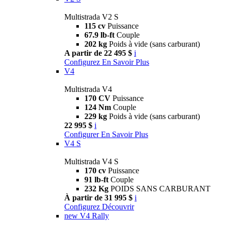
Multistrada V2 S
115 cv
Puissance
67.9 lb-ft
Couple
202 kg
Poids à vide (sans carburant)
A partir de 22 495 $
i
Configurez
En Savoir Plus
V4
Multistrada V4
170 CV
Puissance
124 Nm
Couple
229 kg
Poids à vide (sans carburant)
22 995 $
i
Configurer
En Savoir Plus
V4 S
Multistrada V4 S
170 cv
Puissance
91 lb-ft
Couple
232 Kg
POIDS SANS CARBURANT
À partir de 31 995 $
i
Configurez
Découvrir
new
V4 Rally