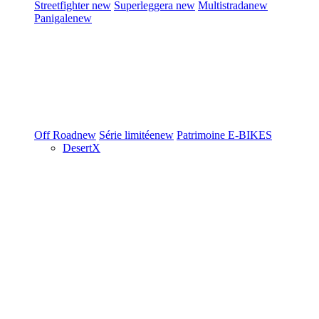
Streetfighter
new
Superleggera
new
Multistrada
new
Panigale
new
Off Road
new
Série limitée
new
Patrimoine
E-BIKES
DesertX