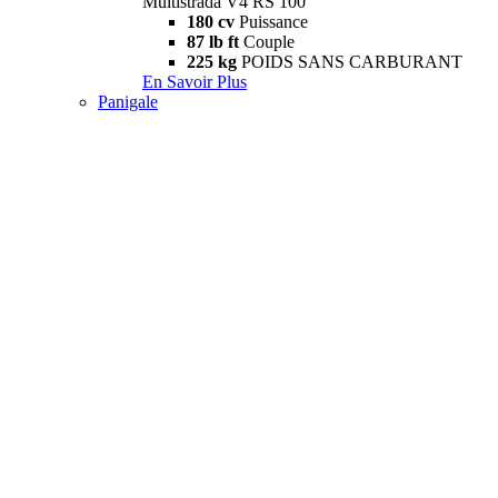
Multistrada V4 RS 100
180 cv
Puissance
87 lb ft
Couple
225 kg
POIDS SANS CARBURANT
En Savoir Plus
Panigale