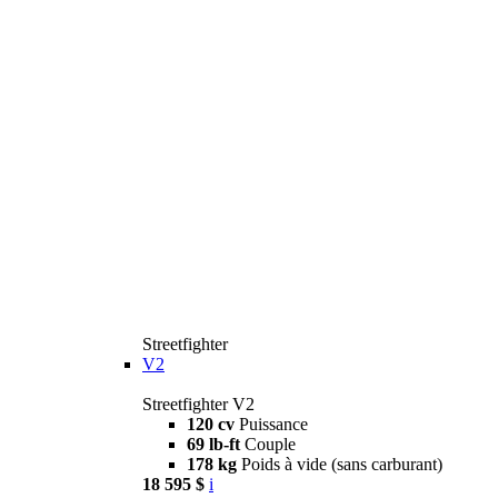
Streetfighter
V2
Streetfighter V2
120 cv
Puissance
69 lb-ft
Couple
178 kg
Poids à vide (sans carburant)
18 595 $
i