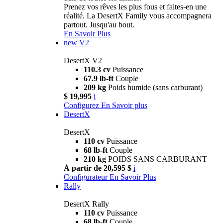
Prenez vos rêves les plus fous et faites-en une
réalité. La DesertX Family vous accompagnera
partout. Jusqu'au bout.
En Savoir Plus
new
V2
DesertX V2
110.3 cv
Puissance
67.9 lb-ft
Couple
209 kg
Poids humide (sans carburant)
$ 19,995
i
Configurez
En Savoir plus
DesertX
DesertX
110 cv
Puissance
68 lb-ft
Couple
210 kg
POIDS SANS CARBURANT
À partir de 20,595 $
i
Configurateur
En Savoir Plus
Rally
DesertX Rally
110 cv
Puissance
68 lb-ft
Couple