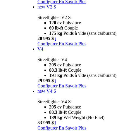
Configurer
En Savoir Plus
new
V2 S
Streetfighter V2 S
120 cv
Puissance
69 lb-ft
Couple
175 kg
Poids à vide (sans carburant)
20 995 $
i
Configurer
En Savoir Plus
V4
Streetfighter V4
205 cv
Puissance
88.3 lb-ft
Couple
191 kg
Poids à vide (sans carburant)
29 995 $
i
Configurer
En Savoir Plus
new
V4 S
Streetfighter V4 S
205 cv
Puissance
88.3 lb-ft
Couple
189 kg
Wet Weight (No Fuel)
33 995 $
i
Configurer
En Savoir Plus