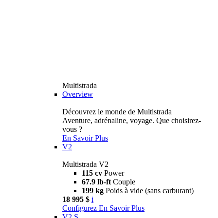
Multistrada
Overview
Découvrez le monde de Multistrada
Aventure, adrénaline, voyage. Que choisirez-
vous ?
En Savoir Plus
V2
Multistrada V2
115 cv
Power
67.9 lb-ft
Couple
199 kg
Poids à vide (sans carburant)
18 995 $
i
Configurez
En Savoir Plus
V2 S