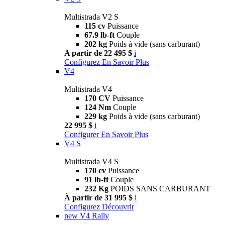
Multistrada V2 S
115 cv
Puissance
67.9 lb-ft
Couple
202 kg
Poids à vide (sans carburant)
A partir de 22 495 $
i
Configurez
En Savoir Plus
V4
Multistrada V4
170 CV
Puissance
124 Nm
Couple
229 kg
Poids à vide (sans carburant)
22 995 $
i
Configurer
En Savoir Plus
V4 S
Multistrada V4 S
170 cv
Puissance
91 lb-ft
Couple
232 Kg
POIDS SANS CARBURANT
À partir de 31 995 $
i
Configurez
Découvrir
new
V4 Rally