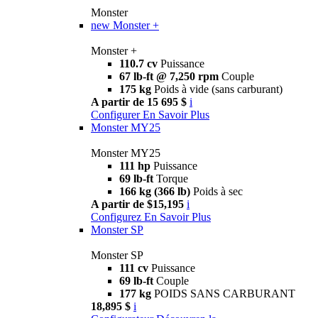
Monster
new
Monster +
Monster +
110.7 cv
Puissance
67 lb-ft @ 7,250 rpm
Couple
175 kg
Poids à vide (sans carburant)
A partir de 15 695 $
i
Configurer
En Savoir Plus
Monster MY25
Monster MY25
111 hp
Puissance
69 lb-ft
Torque
166 kg (366 lb)
Poids à sec
A partir de $15,195
i
Configurez
En Savoir Plus
Monster SP
Monster SP
111 cv
Puissance
69 lb-ft
Couple
177 kg
POIDS SANS CARBURANT
18,895 $
i