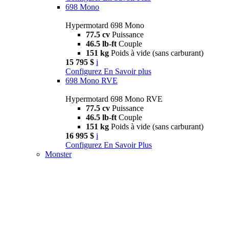
698 Mono
Hypermotard 698 Mono
77.5 cv
Puissance
46.5 lb-ft
Couple
151 kg
Poids à vide (sans carburant)
15 795 $
i
Configurez
En Savoir plus
698 Mono RVE
Hypermotard 698 Mono RVE
77.5 cv
Puissance
46.5 lb-ft
Couple
151 kg
Poids à vide (sans carburant)
16 995 $
i
Configurez
En Savoir Plus
Monster