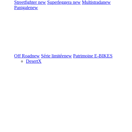
Streetfighter
new
Superleggera
new
Multistrada
new
Panigale
new
Off Road
new
Série limitée
new
Patrimoine
E-BIKES
DesertX