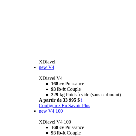
XDiavel
new
V4
XDiavel V4
168 cv
Puissance
93 lb-ft
Couple
229 kg
Poids à vide (sans carburant)
A partir de 33 995 $
i
Configurez
En Savoir Plus
new
V4 100
XDiavel V4 100
168 cv
Puissance
93 lb-ft
Couple