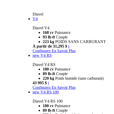
Diavel
V4
Diavel V4
168 cv
Puissance
93 lb-ft
Couple
223 kg
POIDS SANS CARBURANT
À partir de 31,295 $
i
Configurez
En Savoir Plus
new
V4 RS
Diavel V4 RS
180 cv
Puissance
89 lb-ft
Couple
220 kg
Poids humide (sans carburant)
43 995 $
i
Configurez
En Savoir Plus
new
V4 RS 100
Diavel V4 RS 100
180 cv
Puissance
89 lb-ft
Couple