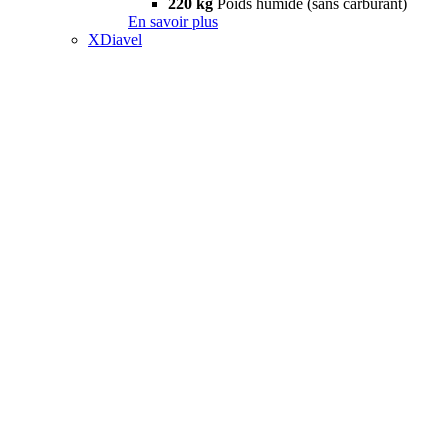
220 kg
Poids humide (sans carburant)
En savoir plus
XDiavel