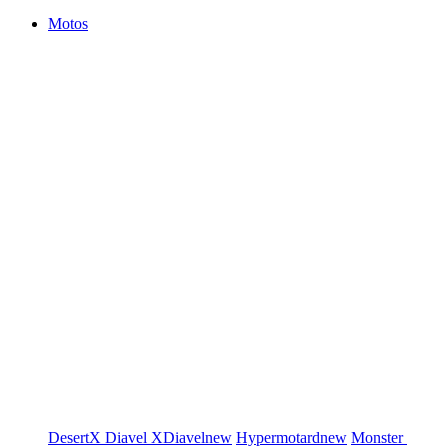
Motos
DesertX
Diavel
XDiavel
new
Hypermotard
new
Monster