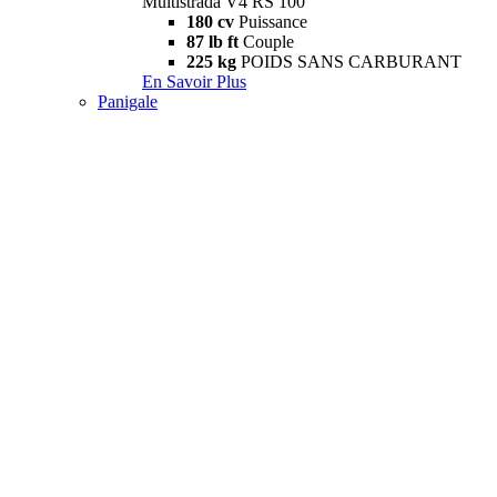
Multistrada V4 RS 100
180 cv
Puissance
87 lb ft
Couple
225 kg
POIDS SANS CARBURANT
En Savoir Plus
Panigale