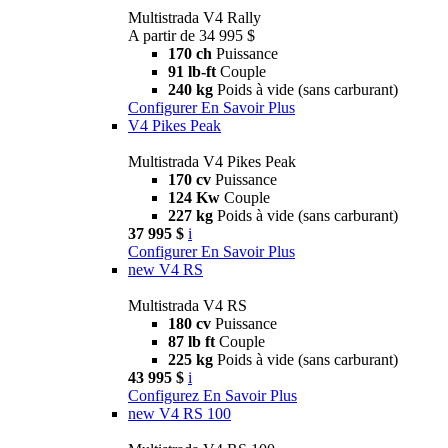
Multistrada V4 Rally
A partir de 34 995 $
170 ch
Puissance
91 lb-ft
Couple
240 kg
Poids à vide (sans carburant)
Configurer
En Savoir Plus
V4 Pikes Peak
Multistrada V4 Pikes Peak
170 cv
Puissance
124 Kw
Couple
227 kg
Poids à vide (sans carburant)
37 995 $
i
Configurer
En Savoir Plus
new
V4 RS
Multistrada V4 RS
180 cv
Puissance
87 lb ft
Couple
225 kg
Poids à vide (sans carburant)
43 995 $
i
Configurez
En Savoir Plus
new
V4 RS 100