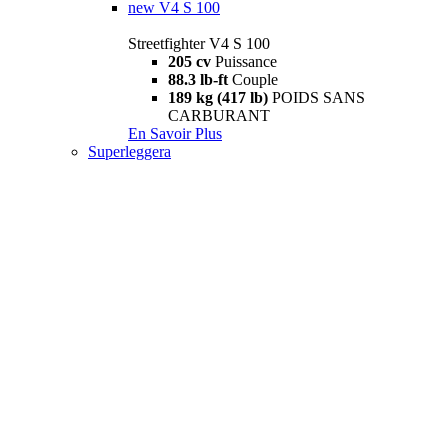
new
V4 S 100
Streetfighter V4 S 100
205 cv
Puissance
88.3 lb-ft
Couple
189 kg (417 lb)
POIDS SANS
CARBURANT
En Savoir Plus
Superleggera