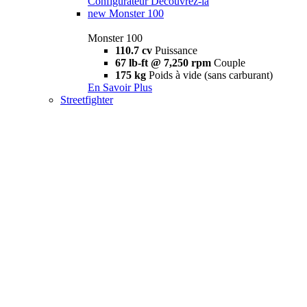
Configurateur
Découvrez-la
new
Monster 100
Monster 100
110.7 cv
Puissance
67 lb-ft @ 7,250 rpm
Couple
175 kg
Poids à vide (sans carburant)
En Savoir Plus
Streetfighter