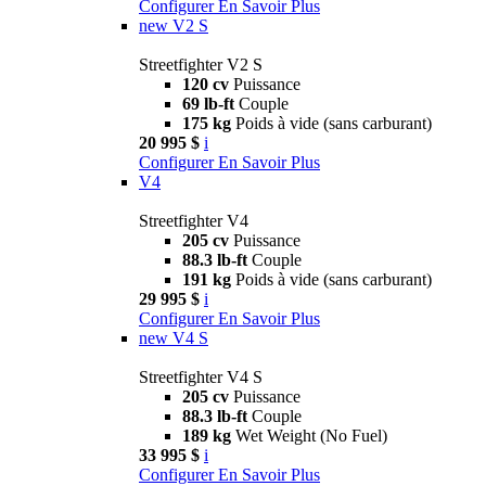
Configurer
En Savoir Plus
new
V2 S
Streetfighter V2 S
120 cv
Puissance
69 lb-ft
Couple
175 kg
Poids à vide (sans carburant)
20 995 $
i
Configurer
En Savoir Plus
V4
Streetfighter V4
205 cv
Puissance
88.3 lb-ft
Couple
191 kg
Poids à vide (sans carburant)
29 995 $
i
Configurer
En Savoir Plus
new
V4 S
Streetfighter V4 S
205 cv
Puissance
88.3 lb-ft
Couple
189 kg
Wet Weight (No Fuel)
33 995 $
i
Configurer
En Savoir Plus