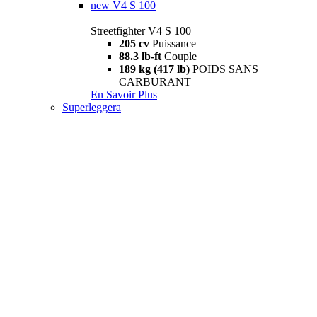
new
V4 S 100
Streetfighter V4 S 100
205 cv
Puissance
88.3 lb-ft
Couple
189 kg (417 lb)
POIDS SANS
CARBURANT
En Savoir Plus
Superleggera