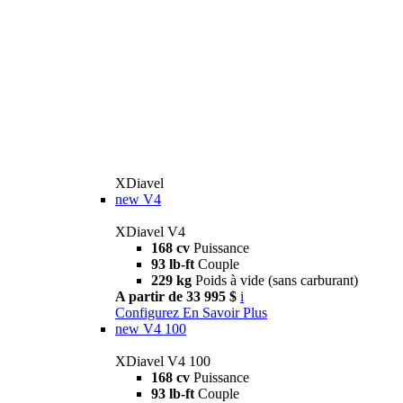
XDiavel
new
V4
XDiavel V4
168 cv
Puissance
93 lb-ft
Couple
229 kg
Poids à vide (sans carburant)
A partir de 33 995 $
i
Configurez
En Savoir Plus
new
V4 100
XDiavel V4 100
168 cv
Puissance
93 lb-ft
Couple