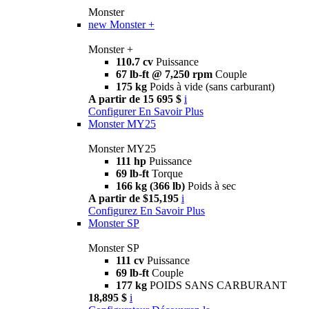
Monster
new
Monster +
Monster +
110.7 cv
Puissance
67 lb-ft @ 7,250 rpm
Couple
175 kg
Poids à vide (sans carburant)
A partir de 15 695 $
i
Configurer
En Savoir Plus
Monster MY25
Monster MY25
111 hp
Puissance
69 lb-ft
Torque
166 kg (366 lb)
Poids à sec
A partir de $15,195
i
Configurez
En Savoir Plus
Monster SP
Monster SP
111 cv
Puissance
69 lb-ft
Couple
177 kg
POIDS SANS CARBURANT
18,895 $
i