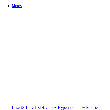
Motos
DesertX
Diavel
XDiavel
new
Hypermotard
new
Monster