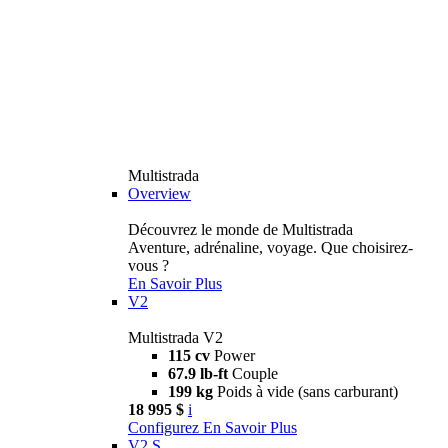
Multistrada
Overview
Découvrez le monde de Multistrada
Aventure, adrénaline, voyage. Que choisirez-
vous ?
En Savoir Plus
V2
Multistrada V2
115 cv
Power
67.9 lb-ft
Couple
199 kg
Poids à vide (sans carburant)
18 995 $
i
Configurez
En Savoir Plus
V2 S