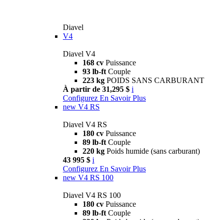
Diavel
V4
Diavel V4
168 cv
Puissance
93 lb-ft
Couple
223 kg
POIDS SANS CARBURANT
À partir de 31,295 $
i
Configurez
En Savoir Plus
new
V4 RS
Diavel V4 RS
180 cv
Puissance
89 lb-ft
Couple
220 kg
Poids humide (sans carburant)
43 995 $
i
Configurez
En Savoir Plus
new
V4 RS 100
Diavel V4 RS 100
180 cv
Puissance
89 lb-ft
Couple