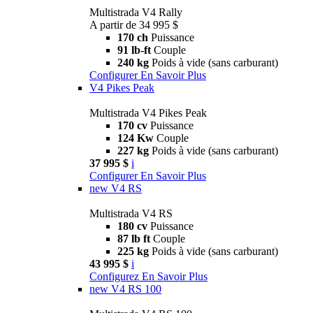
Multistrada V4 Rally
A partir de 34 995 $
170 ch
Puissance
91 lb-ft
Couple
240 kg
Poids à vide (sans carburant)
Configurer
En Savoir Plus
V4 Pikes Peak
Multistrada V4 Pikes Peak
170 cv
Puissance
124 Kw
Couple
227 kg
Poids à vide (sans carburant)
37 995 $
i
Configurer
En Savoir Plus
new
V4 RS
Multistrada V4 RS
180 cv
Puissance
87 lb ft
Couple
225 kg
Poids à vide (sans carburant)
43 995 $
i
Configurez
En Savoir Plus
new
V4 RS 100