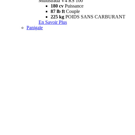
Multistrada V4 RS 100
180 cv
Puissance
87 lb ft
Couple
225 kg
POIDS SANS CARBURANT
En Savoir Plus
Panigale