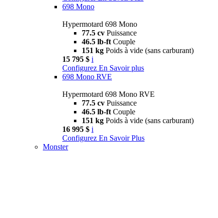
698 Mono
Hypermotard 698 Mono
77.5 cv
Puissance
46.5 lb-ft
Couple
151 kg
Poids à vide (sans carburant)
15 795 $
i
Configurez
En Savoir plus
698 Mono RVE
Hypermotard 698 Mono RVE
77.5 cv
Puissance
46.5 lb-ft
Couple
151 kg
Poids à vide (sans carburant)
16 995 $
i
Configurez
En Savoir Plus
Monster