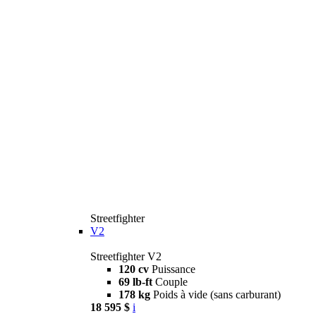
Streetfighter
V2
Streetfighter V2
120 cv
Puissance
69 lb-ft
Couple
178 kg
Poids à vide (sans carburant)
18 595 $
i