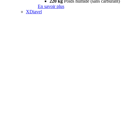
220 kg
Poids humide (sans carburant)
En savoir plus
XDiavel