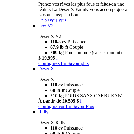
Prenez vos rêves les plus fous et faites-en une
réalité. La DesertX Family vous accompagnera
partout. Jusqu'au bout.
En Savoir Plus
new
V2
DesertX V2
110.3 cv
Puissance
67.9 lb-ft
Couple
209 kg
Poids humide (sans carburant)
$ 19,995
i
Configurez
En Savoir plus
DesertX
DesertX
110 cv
Puissance
68 lb-ft
Couple
210 kg
POIDS SANS CARBURANT
À partir de 20,595 $
i
Configurateur
En Savoir Plus
Rally
DesertX Rally
110 cv
Puissance
68 lb-ft
Couple