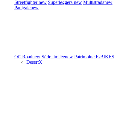
Streetfighter
new
Superleggera
new
Multistrada
new
Panigale
new
Off Road
new
Série limitée
new
Patrimoine
E-BIKES
DesertX