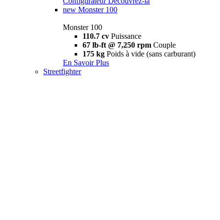
Configurateur
Découvrez-la
new
Monster 100
Monster 100
110.7 cv
Puissance
67 lb-ft @ 7,250 rpm
Couple
175 kg
Poids à vide (sans carburant)
En Savoir Plus
Streetfighter