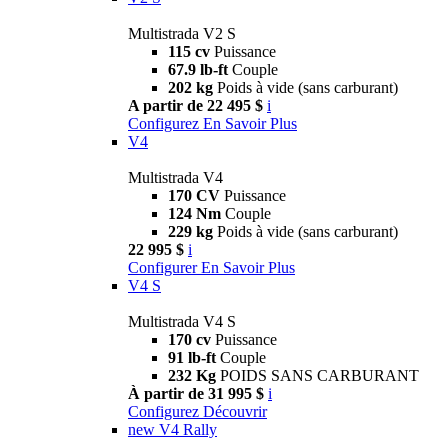
Multistrada V2 S
115 cv
Puissance
67.9 lb-ft
Couple
202 kg
Poids à vide (sans carburant)
A partir de 22 495 $
i
Configurez
En Savoir Plus
V4
Multistrada V4
170 CV
Puissance
124 Nm
Couple
229 kg
Poids à vide (sans carburant)
22 995 $
i
Configurer
En Savoir Plus
V4 S
Multistrada V4 S
170 cv
Puissance
91 lb-ft
Couple
232 Kg
POIDS SANS CARBURANT
À partir de 31 995 $
i
Configurez
Découvrir
new
V4 Rally