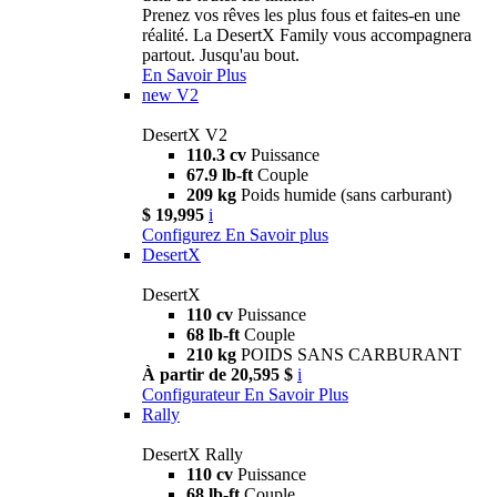
Prenez vos rêves les plus fous et faites-en une
réalité. La DesertX Family vous accompagnera
partout. Jusqu'au bout.
En Savoir Plus
new
V2
DesertX V2
110.3 cv
Puissance
67.9 lb-ft
Couple
209 kg
Poids humide (sans carburant)
$ 19,995
i
Configurez
En Savoir plus
DesertX
DesertX
110 cv
Puissance
68 lb-ft
Couple
210 kg
POIDS SANS CARBURANT
À partir de 20,595 $
i
Configurateur
En Savoir Plus
Rally
DesertX Rally
110 cv
Puissance
68 lb-ft
Couple