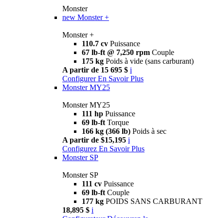
Monster
new
Monster +
Monster +
110.7 cv
Puissance
67 lb-ft @ 7,250 rpm
Couple
175 kg
Poids à vide (sans carburant)
A partir de 15 695 $
i
Configurer
En Savoir Plus
Monster MY25
Monster MY25
111 hp
Puissance
69 lb-ft
Torque
166 kg (366 lb)
Poids à sec
A partir de $15,195
i
Configurez
En Savoir Plus
Monster SP
Monster SP
111 cv
Puissance
69 lb-ft
Couple
177 kg
POIDS SANS CARBURANT
18,895 $
i