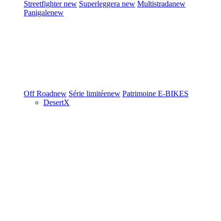
Streetfighter
new
Superleggera
new
Multistrada
new
Panigale
new
Off Road
new
Série limitée
new
Patrimoine
E-BIKES
DesertX