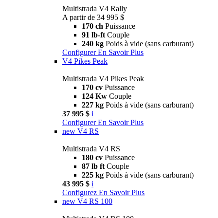
Multistrada V4 Rally
A partir de 34 995 $
170 ch
Puissance
91 lb-ft
Couple
240 kg
Poids à vide (sans carburant)
Configurer
En Savoir Plus
V4 Pikes Peak
Multistrada V4 Pikes Peak
170 cv
Puissance
124 Kw
Couple
227 kg
Poids à vide (sans carburant)
37 995 $
i
Configurer
En Savoir Plus
new
V4 RS
Multistrada V4 RS
180 cv
Puissance
87 lb ft
Couple
225 kg
Poids à vide (sans carburant)
43 995 $
i
Configurez
En Savoir Plus
new
V4 RS 100