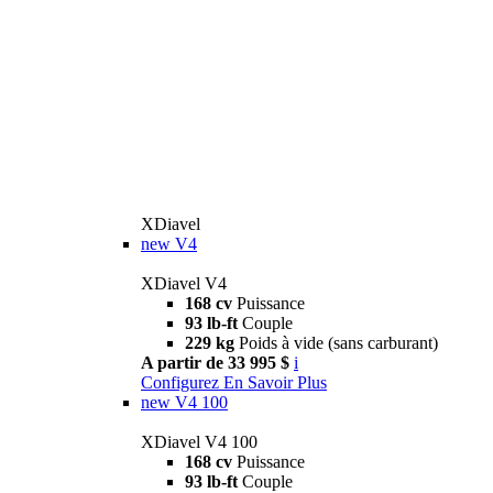
XDiavel
new
V4
XDiavel V4
168 cv
Puissance
93 lb-ft
Couple
229 kg
Poids à vide (sans carburant)
A partir de 33 995 $
i
Configurez
En Savoir Plus
new
V4 100
XDiavel V4 100
168 cv
Puissance
93 lb-ft
Couple