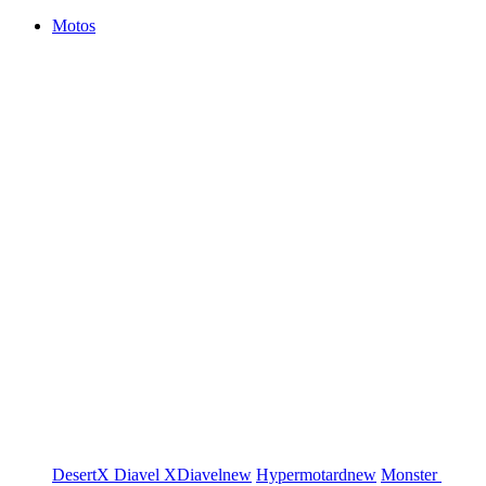
Motos
DesertX
Diavel
XDiavel
new
Hypermotard
new
Monster