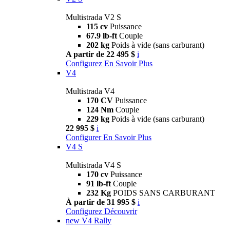
Multistrada V2 S
115 cv
Puissance
67.9 lb-ft
Couple
202 kg
Poids à vide (sans carburant)
A partir de 22 495 $
i
Configurez
En Savoir Plus
V4
Multistrada V4
170 CV
Puissance
124 Nm
Couple
229 kg
Poids à vide (sans carburant)
22 995 $
i
Configurer
En Savoir Plus
V4 S
Multistrada V4 S
170 cv
Puissance
91 lb-ft
Couple
232 Kg
POIDS SANS CARBURANT
À partir de 31 995 $
i
Configurez
Découvrir
new
V4 Rally