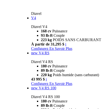
Diavel
V4
Diavel V4
168 cv
Puissance
93 lb-ft
Couple
223 kg
POIDS SANS CARBURANT
À partir de 31,295 $
i
Configurez
En Savoir Plus
new
V4 RS
Diavel V4 RS
180 cv
Puissance
89 lb-ft
Couple
220 kg
Poids humide (sans carburant)
43 995 $
i
Configurez
En Savoir Plus
new
V4 RS 100
Diavel V4 RS 100
180 cv
Puissance
89 lb-ft
Couple