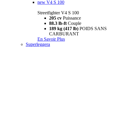
new
V4 S 100
Streetfighter V4 S 100
205 cv
Puissance
88.3 lb-ft
Couple
189 kg (417 lb)
POIDS SANS
CARBURANT
En Savoir Plus
Superleggera