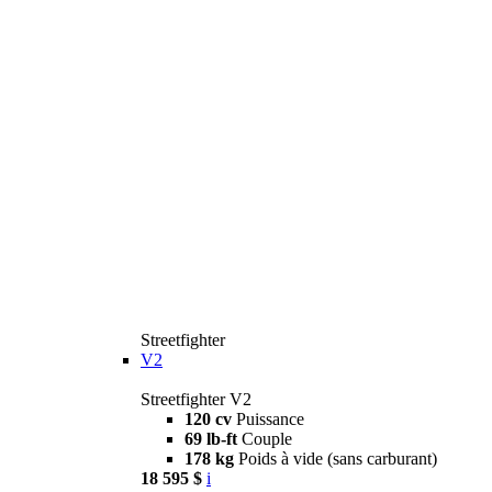
Streetfighter
V2
Streetfighter V2
120 cv
Puissance
69 lb-ft
Couple
178 kg
Poids à vide (sans carburant)
18 595 $
i