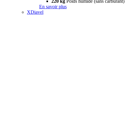
220 kg
Poids humide (sans carburant)
En savoir plus
XDiavel