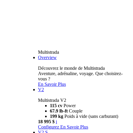
Multistrada
Overview
Découvrez le monde de Multistrada
Aventure, adrénaline, voyage. Que choisirez-
vous ?
En Savoir Plus
V2
Multistrada V2
115 cv
Power
67.9 lb-ft
Couple
199 kg
Poids à vide (sans carburant)
18 995 $
i
Configurez
En Savoir Plus
V2 S