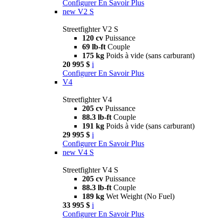
Configurer
En Savoir Plus
new
V2 S
Streetfighter V2 S
120 cv
Puissance
69 lb-ft
Couple
175 kg
Poids à vide (sans carburant)
20 995 $
i
Configurer
En Savoir Plus
V4
Streetfighter V4
205 cv
Puissance
88.3 lb-ft
Couple
191 kg
Poids à vide (sans carburant)
29 995 $
i
Configurer
En Savoir Plus
new
V4 S
Streetfighter V4 S
205 cv
Puissance
88.3 lb-ft
Couple
189 kg
Wet Weight (No Fuel)
33 995 $
i
Configurer
En Savoir Plus