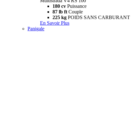
Multistrada V4 RS 100
180 cv
Puissance
87 lb ft
Couple
225 kg
POIDS SANS CARBURANT
En Savoir Plus
Panigale