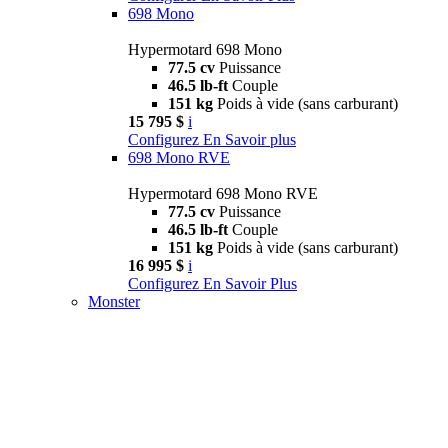
698 Mono
Hypermotard 698 Mono
77.5 cv
Puissance
46.5 lb-ft
Couple
151 kg
Poids à vide (sans carburant)
15 795 $
i
Configurez
En Savoir plus
698 Mono RVE
Hypermotard 698 Mono RVE
77.5 cv
Puissance
46.5 lb-ft
Couple
151 kg
Poids à vide (sans carburant)
16 995 $
i
Configurez
En Savoir Plus
Monster