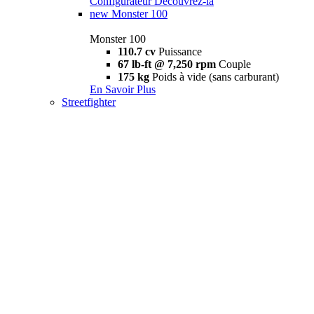
Configurateur
Découvrez-la
new
Monster 100
Monster 100
110.7 cv
Puissance
67 lb-ft @ 7,250 rpm
Couple
175 kg
Poids à vide (sans carburant)
En Savoir Plus
Streetfighter