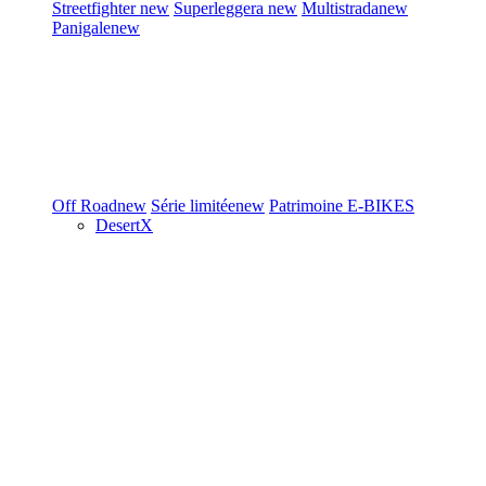
Streetfighter
new
Superleggera
new
Multistrada
new
Panigale
new
Off Road
new
Série limitée
new
Patrimoine
E-BIKES
DesertX