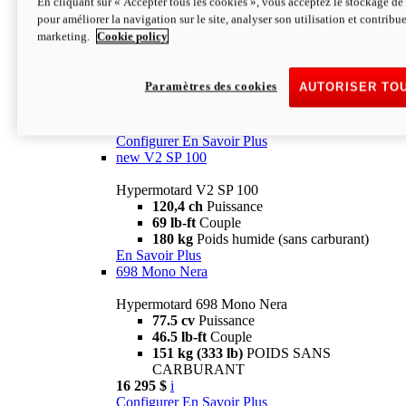
En cliquant sur « Accepter tous les cookies », vous acceptez le stockage de 
Configurer
En Savoir Plus
pour améliorer la navigation sur le site, analyser son utilisation et contribue
new
V2 SP
marketing.
Cookie policy
Hypermotard V2 SP
120,4 ch
Puissance
Paramètres des cookies
AUTORISER TO
69 lb-ft
Couple
180 kg
Poids humide (sans carburant)
22 995 $
i
Configurer
En Savoir Plus
new
V2 SP 100
Hypermotard V2 SP 100
120,4 ch
Puissance
69 lb-ft
Couple
180 kg
Poids humide (sans carburant)
En Savoir Plus
698 Mono Nera
Hypermotard 698 Mono Nera
77.5 cv
Puissance
46.5 lb-ft
Couple
151 kg (333 lb)
POIDS SANS
CARBURANT
16 295 $
i
Configurer
En Savoir Plus