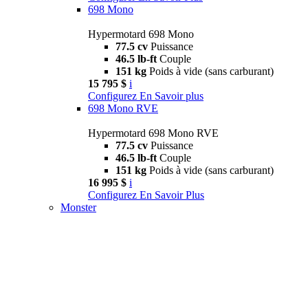
698 Mono
Hypermotard 698 Mono
77.5 cv
Puissance
46.5 lb-ft
Couple
151 kg
Poids à vide (sans carburant)
15 795 $
i
Configurez
En Savoir plus
698 Mono RVE
Hypermotard 698 Mono RVE
77.5 cv
Puissance
46.5 lb-ft
Couple
151 kg
Poids à vide (sans carburant)
16 995 $
i
Configurez
En Savoir Plus
Monster