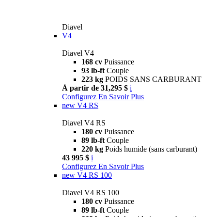
Diavel
V4
Diavel V4
168 cv
Puissance
93 lb-ft
Couple
223 kg
POIDS SANS CARBURANT
À partir de 31,295 $
i
Configurez
En Savoir Plus
new
V4 RS
Diavel V4 RS
180 cv
Puissance
89 lb-ft
Couple
220 kg
Poids humide (sans carburant)
43 995 $
i
Configurez
En Savoir Plus
new
V4 RS 100
Diavel V4 RS 100
180 cv
Puissance
89 lb-ft
Couple