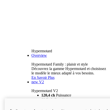
Hypermotard
Overview
Hypermotard Family : plaisir et style
Découvrez la gamme Hypermotard et choisissez
le modèle le mieux adapté à vos besoins.
En Savoir Plus
new
V2
Hypermotard V2
120,4 ch
Puissance
69 lb-ft
Couple
180 kg
Poids humide (sans carburant)
18 895 $
i