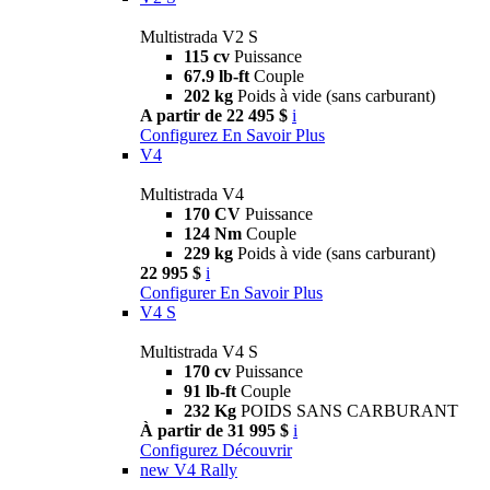
Multistrada V2 S
115 cv
Puissance
67.9 lb-ft
Couple
202 kg
Poids à vide (sans carburant)
A partir de 22 495 $
i
Configurez
En Savoir Plus
V4
Multistrada V4
170 CV
Puissance
124 Nm
Couple
229 kg
Poids à vide (sans carburant)
22 995 $
i
Configurer
En Savoir Plus
V4 S
Multistrada V4 S
170 cv
Puissance
91 lb-ft
Couple
232 Kg
POIDS SANS CARBURANT
À partir de 31 995 $
i
Configurez
Découvrir
new
V4 Rally