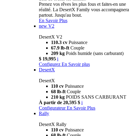
Prenez vos rêves les plus fous et faites-en une
réalité. La DesertX Family vous accompagnera
partout. Jusqu'au bout.
En Savoir Plus
new
V2
DesertX V2
110.3 cv
Puissance
67.9 lb-ft
Couple
209 kg
Poids humide (sans carburant)
$ 19,995
i
Configurez
En Savoir plus
DesertX
DesertX
110 cv
Puissance
68 lb-ft
Couple
210 kg
POIDS SANS CARBURANT
À partir de 20,595 $
i
Configurateur
En Savoir Plus
Rally
DesertX Rally
110 cv
Puissance
68 lb-ft
Couple