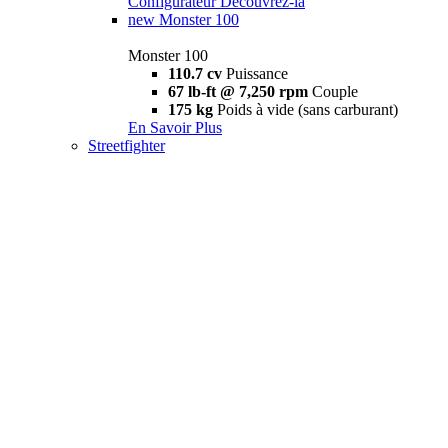
Configurateur
Découvrez-la
new
Monster 100
Monster 100
110.7 cv
Puissance
67 lb-ft @ 7,250 rpm
Couple
175 kg
Poids à vide (sans carburant)
En Savoir Plus
Streetfighter