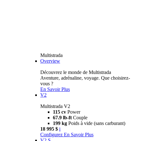
Multistrada
Overview
Découvrez le monde de Multistrada
Aventure, adrénaline, voyage. Que choisirez-
vous ?
En Savoir Plus
V2
Multistrada V2
115 cv
Power
67.9 lb-ft
Couple
199 kg
Poids à vide (sans carburant)
18 995 $
i
Configurez
En Savoir Plus
V2 S