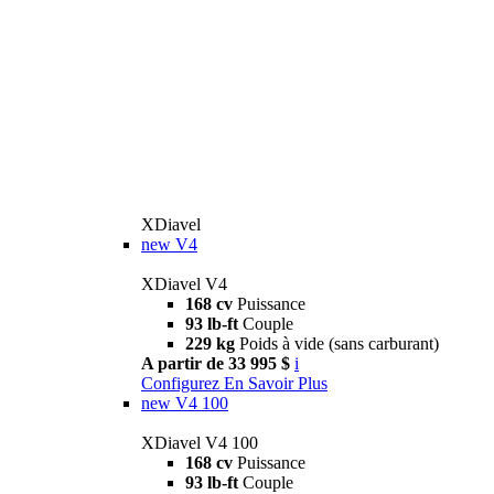
XDiavel
new
V4
XDiavel V4
168 cv
Puissance
93 lb-ft
Couple
229 kg
Poids à vide (sans carburant)
A partir de 33 995 $
i
Configurez
En Savoir Plus
new
V4 100
XDiavel V4 100
168 cv
Puissance
93 lb-ft
Couple