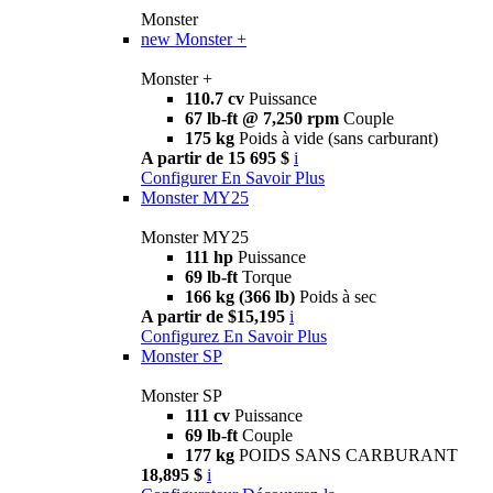
Monster
new
Monster +
Monster +
110.7 cv
Puissance
67 lb-ft @ 7,250 rpm
Couple
175 kg
Poids à vide (sans carburant)
A partir de 15 695 $
i
Configurer
En Savoir Plus
Monster MY25
Monster MY25
111 hp
Puissance
69 lb-ft
Torque
166 kg (366 lb)
Poids à sec
A partir de $15,195
i
Configurez
En Savoir Plus
Monster SP
Monster SP
111 cv
Puissance
69 lb-ft
Couple
177 kg
POIDS SANS CARBURANT
18,895 $
i