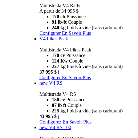
Multistrada V4 Rally
A partir de 34 995 $
170 ch
Puissance
91 lb-ft
Couple
240 kg
Poids à vide (sans carburant)
Configurer
En Savoir Plus
V4 Pikes Peak
Multistrada V4 Pikes Peak
170 cv
Puissance
124 Kw
Couple
227 kg
Poids à vide (sans carburant)
37 995 $
i
Configurer
En Savoir Plus
new
V4 RS
Multistrada V4 RS
180 cv
Puissance
87 lb ft
Couple
225 kg
Poids à vide (sans carburant)
43 995 $
i
Configurez
En Savoir Plus
new
V4 RS 100