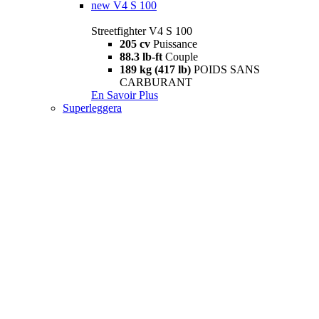
new
V4 S 100
Streetfighter V4 S 100
205 cv
Puissance
88.3 lb-ft
Couple
189 kg (417 lb)
POIDS SANS
CARBURANT
En Savoir Plus
Superleggera