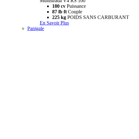
Multistrada V4 RS 100
180 cv
Puissance
87 lb ft
Couple
225 kg
POIDS SANS CARBURANT
En Savoir Plus
Panigale