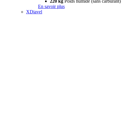
220 kg
Poids humide (sans carburant)
En savoir plus
XDiavel