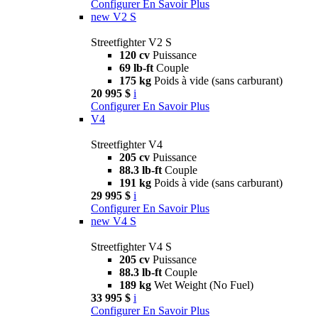
Configurer
En Savoir Plus
new
V2 S
Streetfighter V2 S
120 cv
Puissance
69 lb-ft
Couple
175 kg
Poids à vide (sans carburant)
20 995 $
i
Configurer
En Savoir Plus
V4
Streetfighter V4
205 cv
Puissance
88.3 lb-ft
Couple
191 kg
Poids à vide (sans carburant)
29 995 $
i
Configurer
En Savoir Plus
new
V4 S
Streetfighter V4 S
205 cv
Puissance
88.3 lb-ft
Couple
189 kg
Wet Weight (No Fuel)
33 995 $
i
Configurer
En Savoir Plus