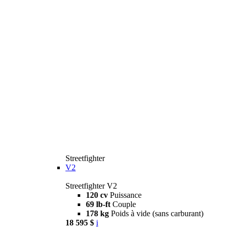
Streetfighter
V2
Streetfighter V2
120 cv
Puissance
69 lb-ft
Couple
178 kg
Poids à vide (sans carburant)
18 595 $
i