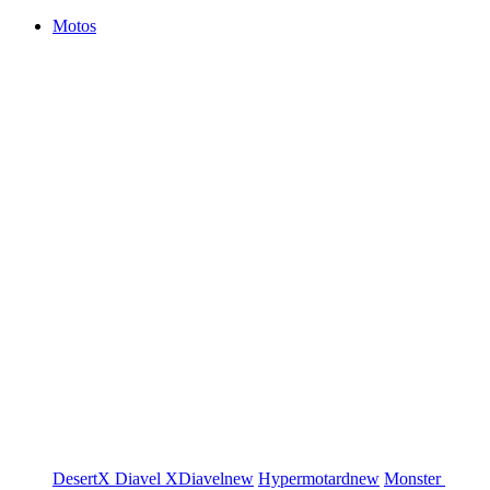
Motos
DesertX
Diavel
XDiavel
new
Hypermotard
new
Monster