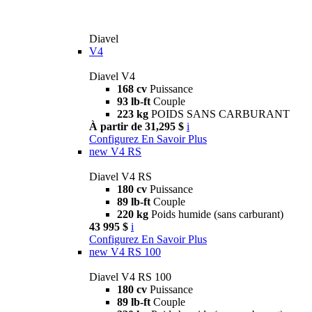
Diavel
V4
Diavel V4
168 cv
Puissance
93 lb-ft
Couple
223 kg
POIDS SANS CARBURANT
À partir de 31,295 $
i
Configurez
En Savoir Plus
new
V4 RS
Diavel V4 RS
180 cv
Puissance
89 lb-ft
Couple
220 kg
Poids humide (sans carburant)
43 995 $
i
Configurez
En Savoir Plus
new
V4 RS 100
Diavel V4 RS 100
180 cv
Puissance
89 lb-ft
Couple