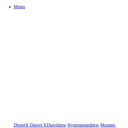
Motos
DesertX
Diavel
XDiavel
new
Hypermotard
new
Monster