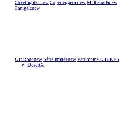
Streetfighter
new
Superleggera
new
Multistrada
new
Panigale
new
Off Road
new
Série limitée
new
Patrimoine
E-BIKES
DesertX