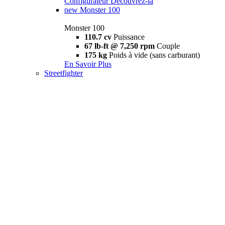
Configurateur
Découvrez-la
new
Monster 100
Monster 100
110.7 cv
Puissance
67 lb-ft @ 7,250 rpm
Couple
175 kg
Poids à vide (sans carburant)
En Savoir Plus
Streetfighter