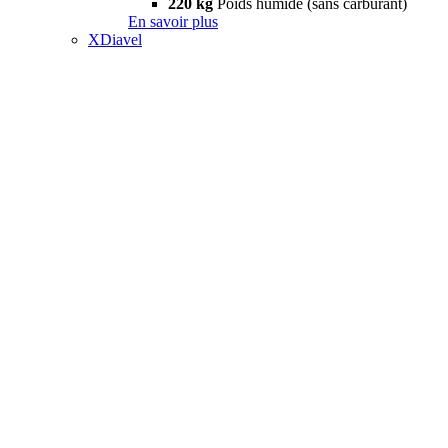
220 kg
Poids humide (sans carburant)
En savoir plus
XDiavel