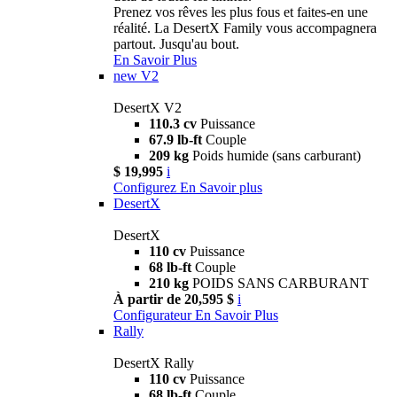
Prenez vos rêves les plus fous et faites-en une
réalité. La DesertX Family vous accompagnera
partout. Jusqu'au bout.
En Savoir Plus
new
V2
DesertX V2
110.3 cv
Puissance
67.9 lb-ft
Couple
209 kg
Poids humide (sans carburant)
$ 19,995
i
Configurez
En Savoir plus
DesertX
DesertX
110 cv
Puissance
68 lb-ft
Couple
210 kg
POIDS SANS CARBURANT
À partir de 20,595 $
i
Configurateur
En Savoir Plus
Rally
DesertX Rally
110 cv
Puissance
68 lb-ft
Couple