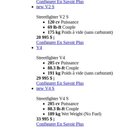
Configurer
En Savoir Plus
new
V2 S
Streetfighter V2 S
120 cv
Puissance
69 lb-ft
Couple
175 kg
Poids à vide (sans carburant)
20 995 $
i
Configurer
En Savoir Plus
V4
Streetfighter V4
205 cv
Puissance
88.3 lb-ft
Couple
191 kg
Poids à vide (sans carburant)
29 995 $
i
Configurer
En Savoir Plus
new
V4 S
Streetfighter V4 S
205 cv
Puissance
88.3 lb-ft
Couple
189 kg
Wet Weight (No Fuel)
33 995 $
i
Configurer
En Savoir Plus