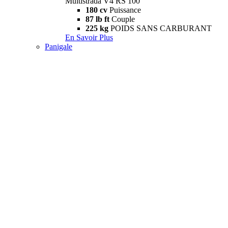
Multistrada V4 RS 100
180 cv
Puissance
87 lb ft
Couple
225 kg
POIDS SANS CARBURANT
En Savoir Plus
Panigale