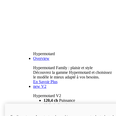
Hypermotard
Overview
Hypermotard Family : plaisir et style
Découvrez la gamme Hypermotard et choisissez
le modèle le mieux adapté à vos besoins.
En Savoir Plus
new
V2
Hypermotard V2
120,4 ch
Puissance
69 lb-ft
Couple
180 kg
Poids humide (sans carburant)
18 895 $
i