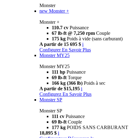
Monster
new
Monster +
Monster +
110.7 cv
Puissance
67 lb-ft @ 7,250 rpm
Couple
175 kg
Poids à vide (sans carburant)
A partir de 15 695 $
i
Configurer
En Savoir Plus
Monster MY25
Monster MY25
111 hp
Puissance
69 lb-ft
Torque
166 kg (366 lb)
Poids à sec
A partir de $15,195
i
Configurez
En Savoir Plus
Monster SP
Monster SP
111 cv
Puissance
69 lb-ft
Couple
177 kg
POIDS SANS CARBURANT
18,895 $
i