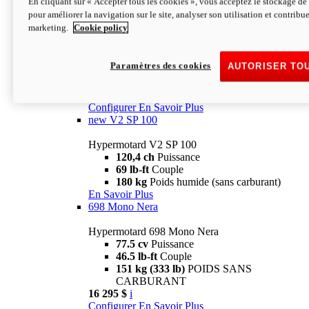
En cliquant sur « Accepter tous les cookies », vous acceptez le stockage de 
Configurer
En Savoir Plus
pour améliorer la navigation sur le site, analyser son utilisation et contribue
new
V2 SP
marketing.
Cookie policy
Hypermotard V2 SP
120,4 ch
Puissance
Paramètres des cookies
AUTORISER TO
69 lb-ft
Couple
180 kg
Poids humide (sans carburant)
22 995 $
i
Configurer
En Savoir Plus
new
V2 SP 100
Hypermotard V2 SP 100
120,4 ch
Puissance
69 lb-ft
Couple
180 kg
Poids humide (sans carburant)
En Savoir Plus
698 Mono Nera
Hypermotard 698 Mono Nera
77.5 cv
Puissance
46.5 lb-ft
Couple
151 kg (333 lb)
POIDS SANS
CARBURANT
16 295 $
i
Configurer
En Savoir Plus