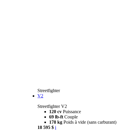
Streetfighter
V2
Streetfighter V2
120 cv
Puissance
69 lb-ft
Couple
178 kg
Poids à vide (sans carburant)
18 595 $
i