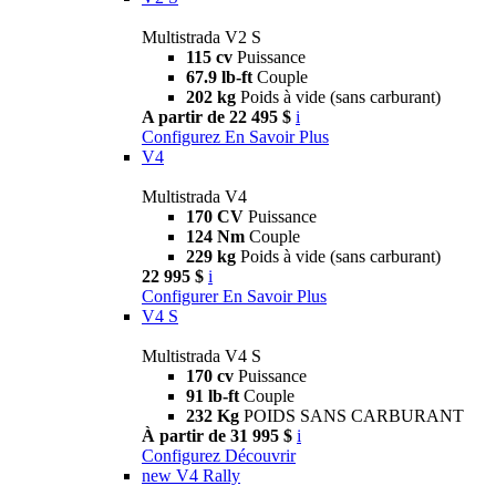
Multistrada V2 S
115 cv
Puissance
67.9 lb-ft
Couple
202 kg
Poids à vide (sans carburant)
A partir de 22 495 $
i
Configurez
En Savoir Plus
V4
Multistrada V4
170 CV
Puissance
124 Nm
Couple
229 kg
Poids à vide (sans carburant)
22 995 $
i
Configurer
En Savoir Plus
V4 S
Multistrada V4 S
170 cv
Puissance
91 lb-ft
Couple
232 Kg
POIDS SANS CARBURANT
À partir de 31 995 $
i
Configurez
Découvrir
new
V4 Rally