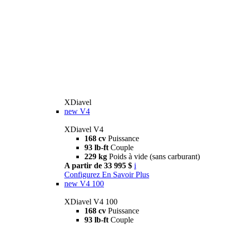
XDiavel
new
V4
XDiavel V4
168 cv
Puissance
93 lb-ft
Couple
229 kg
Poids à vide (sans carburant)
A partir de 33 995 $
i
Configurez
En Savoir Plus
new
V4 100
XDiavel V4 100
168 cv
Puissance
93 lb-ft
Couple