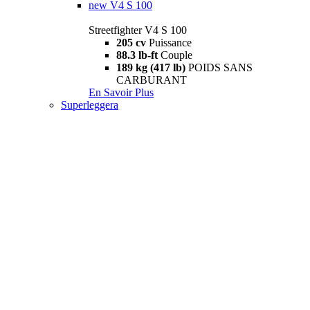
new
V4 S 100
Streetfighter V4 S 100
205 cv
Puissance
88.3 lb-ft
Couple
189 kg (417 lb)
POIDS SANS
CARBURANT
En Savoir Plus
Superleggera