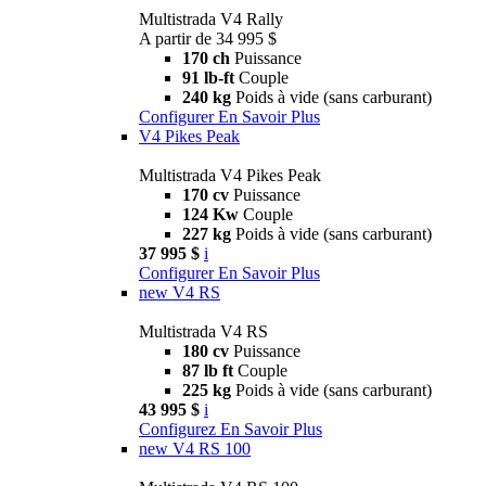
Multistrada V4 Rally
A partir de 34 995 $
170 ch
Puissance
91 lb-ft
Couple
240 kg
Poids à vide (sans carburant)
Configurer
En Savoir Plus
V4 Pikes Peak
Multistrada V4 Pikes Peak
170 cv
Puissance
124 Kw
Couple
227 kg
Poids à vide (sans carburant)
37 995 $
i
Configurer
En Savoir Plus
new
V4 RS
Multistrada V4 RS
180 cv
Puissance
87 lb ft
Couple
225 kg
Poids à vide (sans carburant)
43 995 $
i
Configurez
En Savoir Plus
new
V4 RS 100