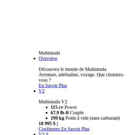
Multistrada
Overview
Découvrez le monde de Multistrada
Aventure, adrénaline, voyage. Que choisirez-
vous ?
En Savoir Plus
V2
Multistrada V2
115 cv
Power
67.9 lb-ft
Couple
199 kg
Poids à vide (sans carburant)
18 995 $
i
Configurez
En Savoir Plus
V2 S