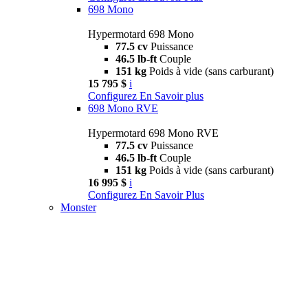
698 Mono
Hypermotard 698 Mono
77.5 cv
Puissance
46.5 lb-ft
Couple
151 kg
Poids à vide (sans carburant)
15 795 $
i
Configurez
En Savoir plus
698 Mono RVE
Hypermotard 698 Mono RVE
77.5 cv
Puissance
46.5 lb-ft
Couple
151 kg
Poids à vide (sans carburant)
16 995 $
i
Configurez
En Savoir Plus
Monster