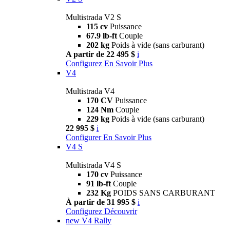
Multistrada V2 S
115 cv
Puissance
67.9 lb-ft
Couple
202 kg
Poids à vide (sans carburant)
A partir de 22 495 $
i
Configurez
En Savoir Plus
V4
Multistrada V4
170 CV
Puissance
124 Nm
Couple
229 kg
Poids à vide (sans carburant)
22 995 $
i
Configurer
En Savoir Plus
V4 S
Multistrada V4 S
170 cv
Puissance
91 lb-ft
Couple
232 Kg
POIDS SANS CARBURANT
À partir de 31 995 $
i
Configurez
Découvrir
new
V4 Rally