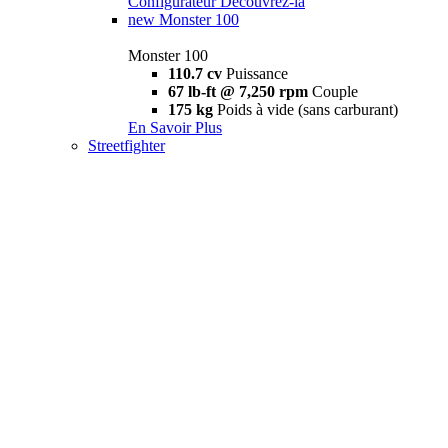
Configurateur
Découvrez-la
new
Monster 100
Monster 100
110.7 cv
Puissance
67 lb-ft @ 7,250 rpm
Couple
175 kg
Poids à vide (sans carburant)
En Savoir Plus
Streetfighter