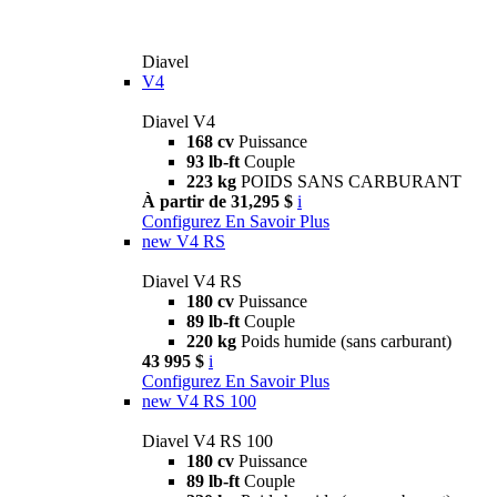
Diavel
V4
Diavel V4
168 cv
Puissance
93 lb-ft
Couple
223 kg
POIDS SANS CARBURANT
À partir de 31,295 $
i
Configurez
En Savoir Plus
new
V4 RS
Diavel V4 RS
180 cv
Puissance
89 lb-ft
Couple
220 kg
Poids humide (sans carburant)
43 995 $
i
Configurez
En Savoir Plus
new
V4 RS 100
Diavel V4 RS 100
180 cv
Puissance
89 lb-ft
Couple