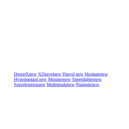
DesertX
new
XDiavel
new
Diavel
new
Heritage
new
Hypermotard
new
Monster
new
Streetfighter
new
Superleggera
new
Multistrada
new
Panigale
new