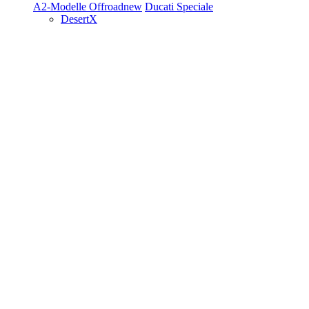
A2-Modelle
Offroad
new
Ducati Speciale
DesertX