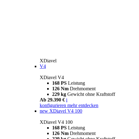
XDiavel
V4
XDiavel V4
168 PS
Leistung
126 Nm
Drehmoment
229 kg
Gewicht ohne Kraftstoff
Ab 29.390 €
i
konfigurieren
mehr entdecken
new
XDiavel V4 100
XDiavel V4 100
168 PS
Leistung
126 Nm
Drehmoment
229 kg
Gewicht ohne Kraftstoff