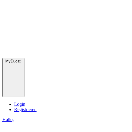
MyDucati
Login
Registrieren
Hallo,