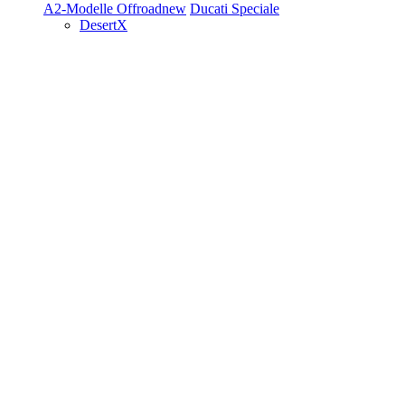
A2-Modelle
Offroad
new
Ducati Speciale
DesertX