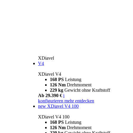
XDiavel
V4
XDiavel V4
168 PS
Leistung
126 Nm
Drehmoment
229 kg
Gewicht ohne Kraftstoff
Ab 29.390 €
i
konfigurieren
mehr entdecken
new
XDiavel V4 100
XDiavel V4 100
168 PS
Leistung
126 Nm
Drehmoment
229 kg
Gewicht ohne Kraftstoff