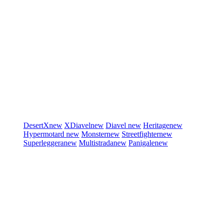
DesertX
new
XDiavel
new
Diavel
new
Heritage
new
Hypermotard
new
Monster
new
Streetfighter
new
Superleggera
new
Multistrada
new
Panigale
new