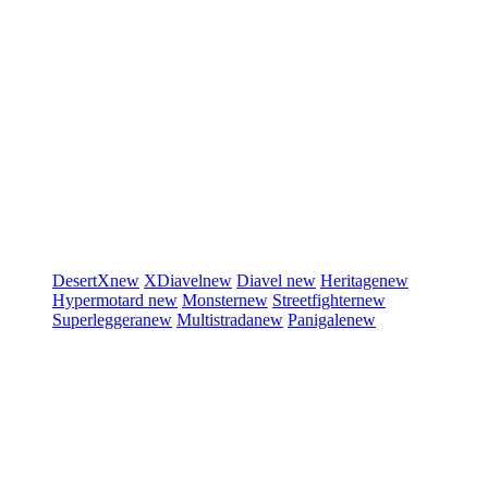
DesertX
new
XDiavel
new
Diavel
new
Heritage
new
Hypermotard
new
Monster
new
Streetfighter
new
Superleggera
new
Multistrada
new
Panigale
new