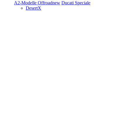
A2-Modelle
Offroad
new
Ducati Speciale
DesertX