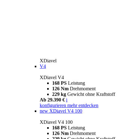
XDiavel
V4
XDiavel V4
168 PS
Leistung
126 Nm
Drehmoment
229 kg
Gewicht ohne Kraftstoff
Ab 29.390 €
i
konfigurieren
mehr entdecken
new
XDiavel V4 100
XDiavel V4 100
168 PS
Leistung
126 Nm
Drehmoment
229 kg
Gewicht ohne Kraftstoff