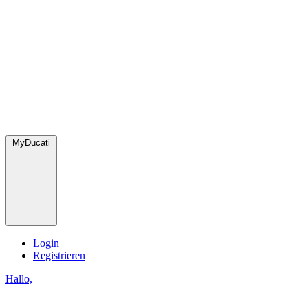
MyDucati
Login
Registrieren
Hallo,