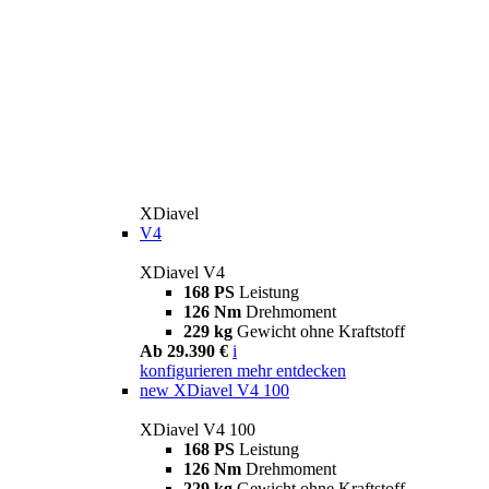
XDiavel
V4
XDiavel V4
168 PS
Leistung
126 Nm
Drehmoment
229 kg
Gewicht ohne Kraftstoff
Ab 29.390 €
i
konfigurieren
mehr entdecken
new
XDiavel V4 100
XDiavel V4 100
168 PS
Leistung
126 Nm
Drehmoment
229 kg
Gewicht ohne Kraftstoff