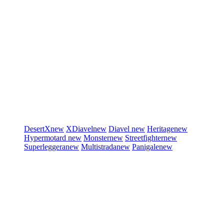
DesertX
new
XDiavel
new
Diavel
new
Heritage
new
Hypermotard
new
Monster
new
Streetfighter
new
Superleggera
new
Multistrada
new
Panigale
new