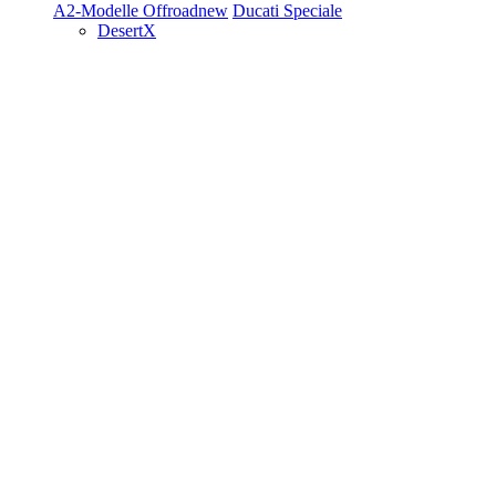
A2-Modelle
Offroad
new
Ducati Speciale
DesertX