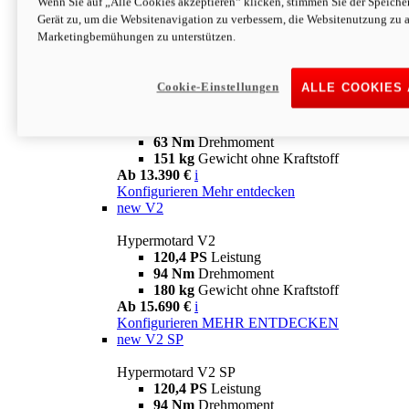
Wenn Sie auf „Alle Cookies akzeptieren“ klicken, stimmen Sie der Speich
63 Nm
Drehmoment
Gerät zu, um die Websitenavigation zu verbessern, die Websitenutzung zu 
151 kg
Gewicht ohne Kraftstoff
Marketingbemühungen zu unterstützen.
Ab 13.890 €
i
Konfigurieren
MEHR ENTDECKEN
new
698 Mono Nera
Cookie-Einstellungen
ALLE COOKIES
Hypermotard 698 Mono Nera
77,5 PS
Leistung
63 Nm
Drehmoment
151 kg
Gewicht ohne Kraftstoff
Ab 13.390 €
i
Konfigurieren
Mehr entdecken
new
V2
Hypermotard V2
120,4 PS
Leistung
94 Nm
Drehmoment
180 kg
Gewicht ohne Kraftstoff
Ab 15.690 €
i
Konfigurieren
MEHR ENTDECKEN
new
V2 SP
Hypermotard V2 SP
120,4 PS
Leistung
94 Nm
Drehmoment