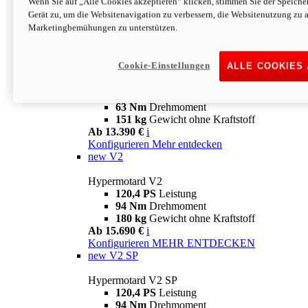
Wenn Sie auf „Alle Cookies akzeptieren“ klicken, stimmen Sie der Speich
63 Nm
Drehmoment
Gerät zu, um die Websitenavigation zu verbessern, die Websitenutzung zu 
151 kg
Gewicht ohne Kraftstoff
Marketingbemühungen zu unterstützen.
Ab 13.890 €
i
Konfigurieren
MEHR ENTDECKEN
new
698 Mono Nera
Cookie-Einstellungen
ALLE COOKIES
Hypermotard 698 Mono Nera
77,5 PS
Leistung
63 Nm
Drehmoment
151 kg
Gewicht ohne Kraftstoff
Ab 13.390 €
i
Konfigurieren
Mehr entdecken
new
V2
Hypermotard V2
120,4 PS
Leistung
94 Nm
Drehmoment
180 kg
Gewicht ohne Kraftstoff
Ab 15.690 €
i
Konfigurieren
MEHR ENTDECKEN
new
V2 SP
Hypermotard V2 SP
120,4 PS
Leistung
94 Nm
Drehmoment