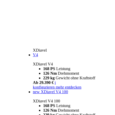
XDiavel
V4
XDiavel V4
168 PS
Leistung
126 Nm
Drehmoment
229 kg
Gewicht ohne Kraftstoff
Ab 29.390 €
i
konfigurieren
mehr entdecken
new
XDiavel V4 100
XDiavel V4 100
168 PS
Leistung
126 Nm
Drehmoment
229 kg
Gewicht ohne Kraftstoff