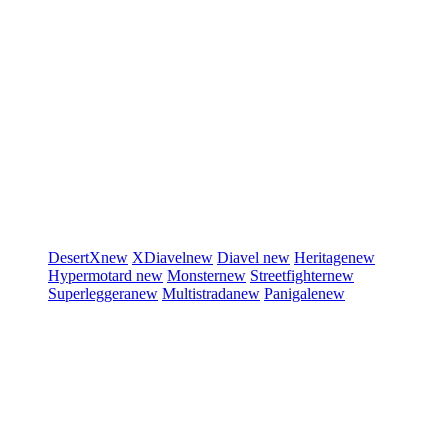
DesertX
new
XDiavel
new
Diavel
new
Heritage
new
Hypermotard
new
Monster
new
Streetfighter
new
Superleggera
new
Multistrada
new
Panigale
new