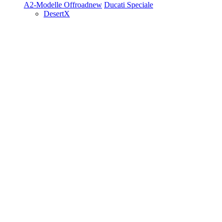
A2-Modelle
Offroad
new
Ducati Speciale
DesertX