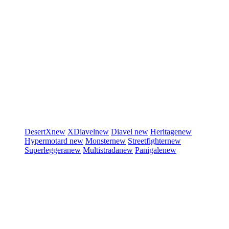
DesertX
new
XDiavel
new
Diavel
new
Heritage
new
Hypermotard
new
Monster
new
Streetfighter
new
Superleggera
new
Multistrada
new
Panigale
new