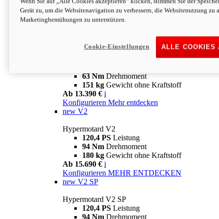
Wenn Sie auf „Alle Cookies akzeptieren“ klicken, stimmen Sie der Speich
63 Nm
Drehmoment
Gerät zu, um die Websitenavigation zu verbessern, die Websitenutzung zu 
151 kg
Gewicht ohne Kraftstoff
Marketingbemühungen zu unterstützen.
Ab 13.890 €
i
Konfigurieren
MEHR ENTDECKEN
new
698 Mono Nera
Cookie-Einstellungen
ALLE COOKIES
Hypermotard 698 Mono Nera
77,5 PS
Leistung
63 Nm
Drehmoment
151 kg
Gewicht ohne Kraftstoff
Ab 13.390 €
i
Konfigurieren
Mehr entdecken
new
V2
Hypermotard V2
120,4 PS
Leistung
94 Nm
Drehmoment
180 kg
Gewicht ohne Kraftstoff
Ab 15.690 €
i
Konfigurieren
MEHR ENTDECKEN
new
V2 SP
Hypermotard V2 SP
120,4 PS
Leistung
94 Nm
Drehmoment