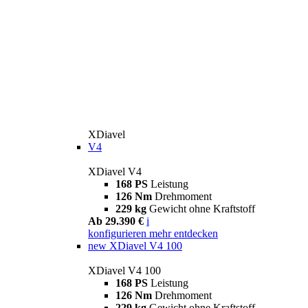
XDiavel
V4
XDiavel V4
168 PS
Leistung
126 Nm
Drehmoment
229 kg
Gewicht ohne Kraftstoff
Ab 29.390 €
i
konfigurieren
mehr entdecken
new
XDiavel V4 100
XDiavel V4 100
168 PS
Leistung
126 Nm
Drehmoment
229 kg
Gewicht ohne Kraftstoff