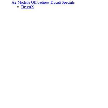
A2-Modelle
Offroad
new
Ducati Speciale
DesertX