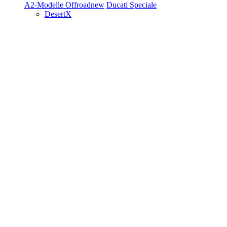
A2-Modelle
Offroad
new
Ducati Speciale
DesertX