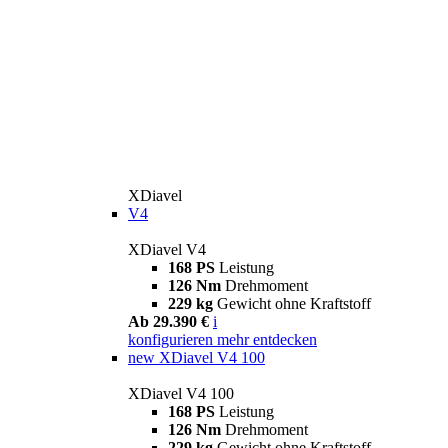
XDiavel
V4
XDiavel V4
168 PS
Leistung
126 Nm
Drehmoment
229 kg
Gewicht ohne Kraftstoff
Ab 29.390 €
i
konfigurieren
mehr entdecken
new
XDiavel V4 100
XDiavel V4 100
168 PS
Leistung
126 Nm
Drehmoment
229 kg
Gewicht ohne Kraftstoff