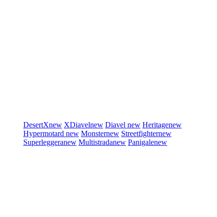
DesertX
new
XDiavel
new
Diavel
new
Heritage
new
Hypermotard
new
Monster
new
Streetfighter
new
Superleggera
new
Multistrada
new
Panigale
new