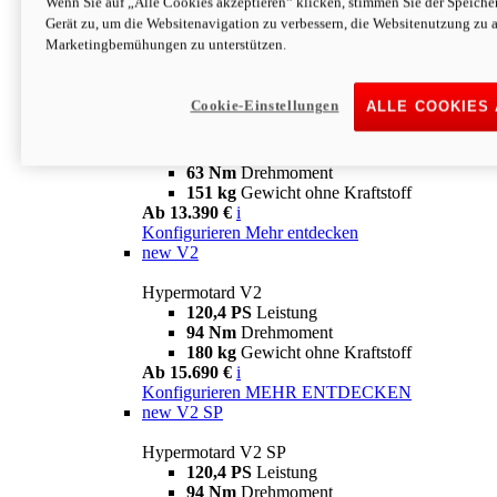
Wenn Sie auf „Alle Cookies akzeptieren“ klicken, stimmen Sie der Speich
63 Nm
Drehmoment
Gerät zu, um die Websitenavigation zu verbessern, die Websitenutzung zu 
151 kg
Gewicht ohne Kraftstoff
Marketingbemühungen zu unterstützen.
Ab 13.890 €
i
Konfigurieren
MEHR ENTDECKEN
new
698 Mono Nera
Cookie-Einstellungen
ALLE COOKIES
Hypermotard 698 Mono Nera
77,5 PS
Leistung
63 Nm
Drehmoment
151 kg
Gewicht ohne Kraftstoff
Ab 13.390 €
i
Konfigurieren
Mehr entdecken
new
V2
Hypermotard V2
120,4 PS
Leistung
94 Nm
Drehmoment
180 kg
Gewicht ohne Kraftstoff
Ab 15.690 €
i
Konfigurieren
MEHR ENTDECKEN
new
V2 SP
Hypermotard V2 SP
120,4 PS
Leistung
94 Nm
Drehmoment