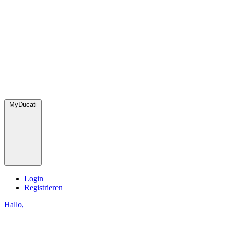
MyDucati
Login
Registrieren
Hallo,