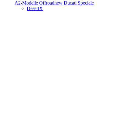
A2-Modelle
Offroad
new
Ducati Speciale
DesertX