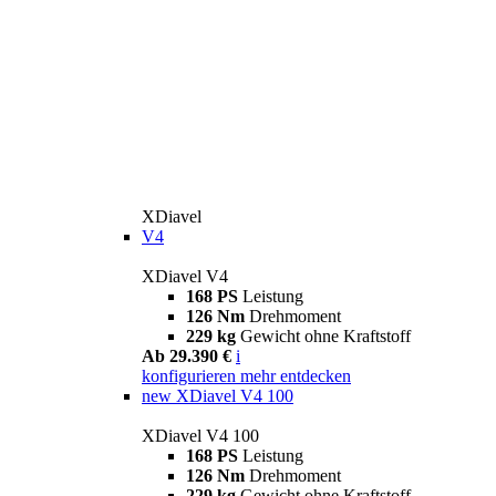
XDiavel
V4
XDiavel V4
168 PS
Leistung
126 Nm
Drehmoment
229 kg
Gewicht ohne Kraftstoff
Ab 29.390 €
i
konfigurieren
mehr entdecken
new
XDiavel V4 100
XDiavel V4 100
168 PS
Leistung
126 Nm
Drehmoment
229 kg
Gewicht ohne Kraftstoff