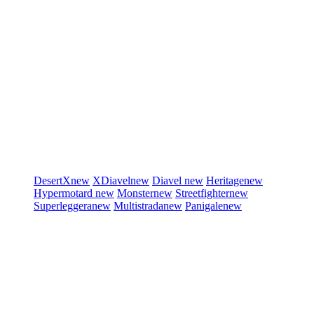
DesertX
new
XDiavel
new
Diavel
new
Heritage
new
Hypermotard
new
Monster
new
Streetfighter
new
Superleggera
new
Multistrada
new
Panigale
new