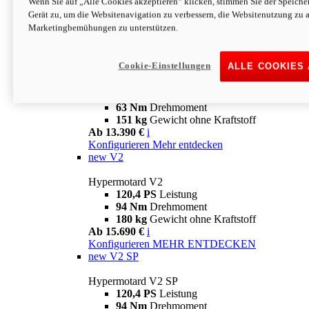
Wenn Sie auf „Alle Cookies akzeptieren“ klicken, stimmen Sie der Speich
63 Nm
Drehmoment
Gerät zu, um die Websitenavigation zu verbessern, die Websitenutzung zu 
151 kg
Gewicht ohne Kraftstoff
Marketingbemühungen zu unterstützen.
Ab 13.890 €
i
Konfigurieren
MEHR ENTDECKEN
new
698 Mono Nera
Cookie-Einstellungen
ALLE COOKIES
Hypermotard 698 Mono Nera
77,5 PS
Leistung
63 Nm
Drehmoment
151 kg
Gewicht ohne Kraftstoff
Ab 13.390 €
i
Konfigurieren
Mehr entdecken
new
V2
Hypermotard V2
120,4 PS
Leistung
94 Nm
Drehmoment
180 kg
Gewicht ohne Kraftstoff
Ab 15.690 €
i
Konfigurieren
MEHR ENTDECKEN
new
V2 SP
Hypermotard V2 SP
120,4 PS
Leistung
94 Nm
Drehmoment