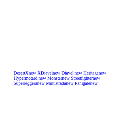
DesertX
new
XDiavel
new
Diavel
new
Heritage
new
Hypermotard
new
Monster
new
Streetfighter
new
Superleggera
new
Multistrada
new
Panigale
new