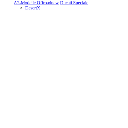
A2-Modelle
Offroad
new
Ducati Speciale
DesertX