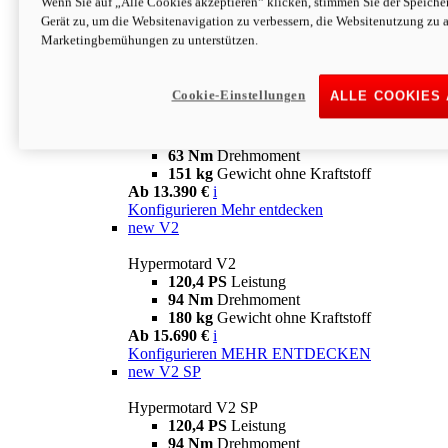
Wenn Sie auf „Alle Cookies akzeptieren“ klicken, stimmen Sie der Speich
63 Nm
Drehmoment
Gerät zu, um die Websitenavigation zu verbessern, die Websitenutzung zu 
151 kg
Gewicht ohne Kraftstoff
Marketingbemühungen zu unterstützen.
Ab 13.890 €
i
Konfigurieren
MEHR ENTDECKEN
new
698 Mono Nera
Cookie-Einstellungen
ALLE COOKIES
Hypermotard 698 Mono Nera
77,5 PS
Leistung
63 Nm
Drehmoment
151 kg
Gewicht ohne Kraftstoff
Ab 13.390 €
i
Konfigurieren
Mehr entdecken
new
V2
Hypermotard V2
120,4 PS
Leistung
94 Nm
Drehmoment
180 kg
Gewicht ohne Kraftstoff
Ab 15.690 €
i
Konfigurieren
MEHR ENTDECKEN
new
V2 SP
Hypermotard V2 SP
120,4 PS
Leistung
94 Nm
Drehmoment