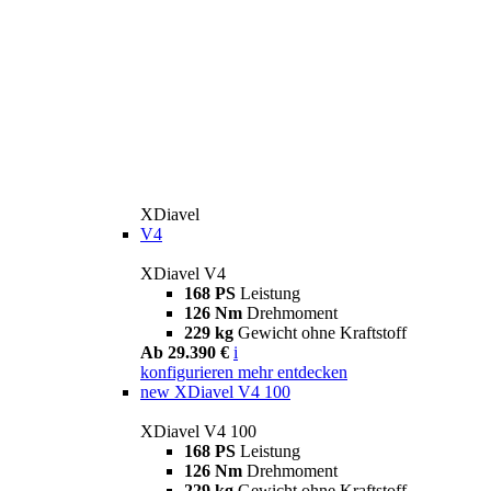
XDiavel
V4
XDiavel V4
168 PS
Leistung
126 Nm
Drehmoment
229 kg
Gewicht ohne Kraftstoff
Ab 29.390 €
i
konfigurieren
mehr entdecken
new
XDiavel V4 100
XDiavel V4 100
168 PS
Leistung
126 Nm
Drehmoment
229 kg
Gewicht ohne Kraftstoff