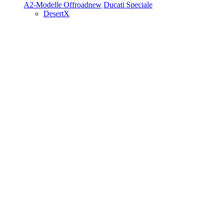
A2-Modelle
Offroad
new
Ducati Speciale
DesertX