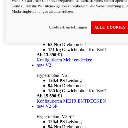
Wenn Sie auf „Alle Cookies akzeptieren“ klicken, stimmen Sie der Speich
63 Nm
Drehmoment
Gerät zu, um die Websitenavigation zu verbessern, die Websitenutzung zu 
151 kg
Gewicht ohne Kraftstoff
Marketingbemühungen zu unterstützen.
Ab 13.890 €
i
Konfigurieren
MEHR ENTDECKEN
new
698 Mono Nera
Cookie-Einstellungen
ALLE COOKIES
Hypermotard 698 Mono Nera
77,5 PS
Leistung
63 Nm
Drehmoment
151 kg
Gewicht ohne Kraftstoff
Ab 13.390 €
i
Konfigurieren
Mehr entdecken
new
V2
Hypermotard V2
120,4 PS
Leistung
94 Nm
Drehmoment
180 kg
Gewicht ohne Kraftstoff
Ab 15.690 €
i
Konfigurieren
MEHR ENTDECKEN
new
V2 SP
Hypermotard V2 SP
120,4 PS
Leistung
94 Nm
Drehmoment