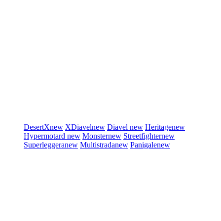
DesertX
new
XDiavel
new
Diavel
new
Heritage
new
Hypermotard
new
Monster
new
Streetfighter
new
Superleggera
new
Multistrada
new
Panigale
new