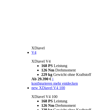
XDiavel
V4
XDiavel V4
168 PS
Leistung
126 Nm
Drehmoment
229 kg
Gewicht ohne Kraftstoff
Ab 29.390 €
i
konfigurieren
mehr entdecken
new
XDiavel V4 100
XDiavel V4 100
168 PS
Leistung
126 Nm
Drehmoment
229 kg
Gewicht ohne Kraftstoff