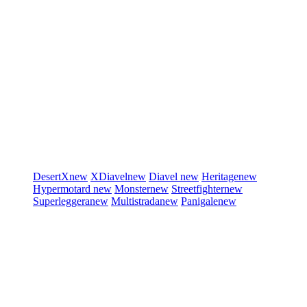
DesertX
new
XDiavel
new
Diavel
new
Heritage
new
Hypermotard
new
Monster
new
Streetfighter
new
Superleggera
new
Multistrada
new
Panigale
new