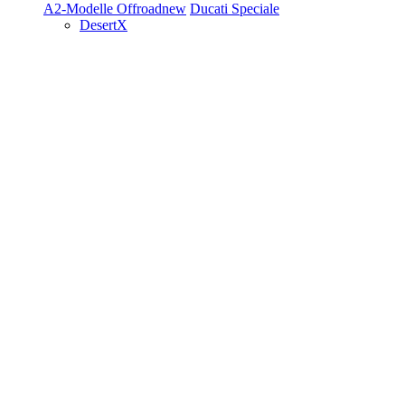
A2-Modelle
Offroad
new
Ducati Speciale
DesertX