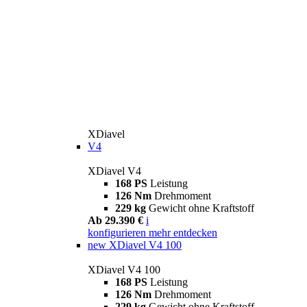
XDiavel
V4
XDiavel V4
168 PS
Leistung
126 Nm
Drehmoment
229 kg
Gewicht ohne Kraftstoff
Ab 29.390 €
i
konfigurieren
mehr entdecken
new
XDiavel V4 100
XDiavel V4 100
168 PS
Leistung
126 Nm
Drehmoment
229 kg
Gewicht ohne Kraftstoff