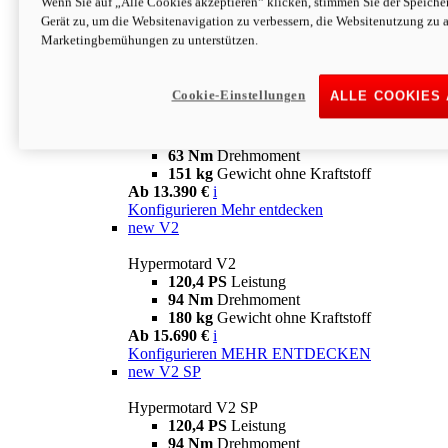
Wenn Sie auf „Alle Cookies akzeptieren“ klicken, stimmen Sie der Speich
63 Nm
Drehmoment
Gerät zu, um die Websitenavigation zu verbessern, die Websitenutzung zu 
151 kg
Gewicht ohne Kraftstoff
Marketingbemühungen zu unterstützen.
Ab 13.890 €
i
Konfigurieren
MEHR ENTDECKEN
new
698 Mono Nera
Cookie-Einstellungen
ALLE COOKIES
Hypermotard 698 Mono Nera
77,5 PS
Leistung
63 Nm
Drehmoment
151 kg
Gewicht ohne Kraftstoff
Ab 13.390 €
i
Konfigurieren
Mehr entdecken
new
V2
Hypermotard V2
120,4 PS
Leistung
94 Nm
Drehmoment
180 kg
Gewicht ohne Kraftstoff
Ab 15.690 €
i
Konfigurieren
MEHR ENTDECKEN
new
V2 SP
Hypermotard V2 SP
120,4 PS
Leistung
94 Nm
Drehmoment