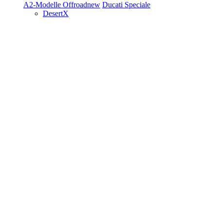
A2-Modelle
Offroad
new
Ducati Speciale
DesertX