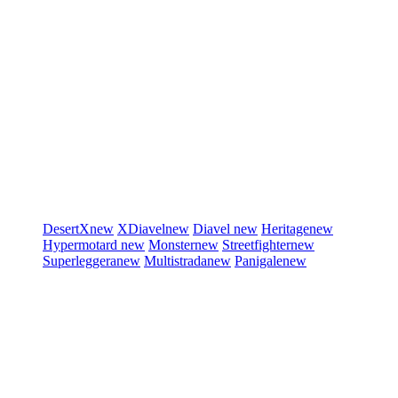
DesertX
new
XDiavel
new
Diavel
new
Heritage
new
Hypermotard
new
Monster
new
Streetfighter
new
Superleggera
new
Multistrada
new
Panigale
new