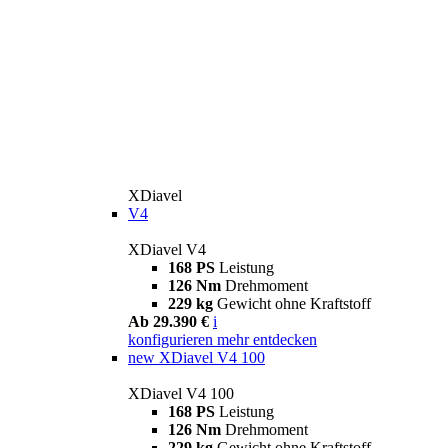
XDiavel
V4
XDiavel V4
168 PS
Leistung
126 Nm
Drehmoment
229 kg
Gewicht ohne Kraftstoff
Ab 29.390 €
i
konfigurieren
mehr entdecken
new
XDiavel V4 100
XDiavel V4 100
168 PS
Leistung
126 Nm
Drehmoment
229 kg
Gewicht ohne Kraftstoff