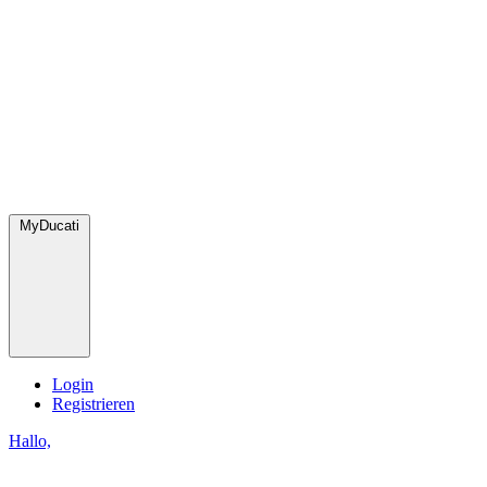
MyDucati
Login
Registrieren
Hallo,