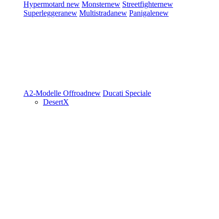
Hypermotard
new
Monster
new
Streetfighter
new
Superleggera
new
Multistrada
new
Panigale
new
A2-Modelle
Offroad
new
Ducati Speciale
DesertX