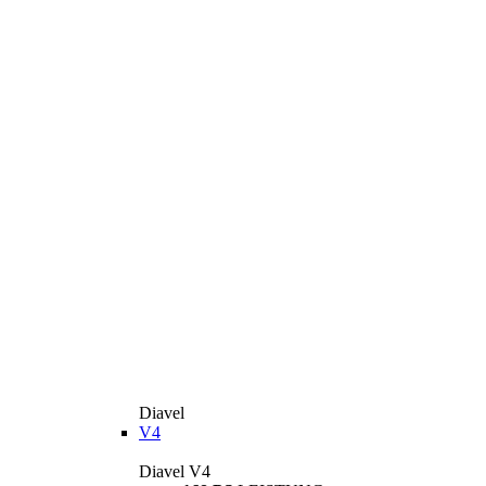
Diavel
V4
Diavel V4