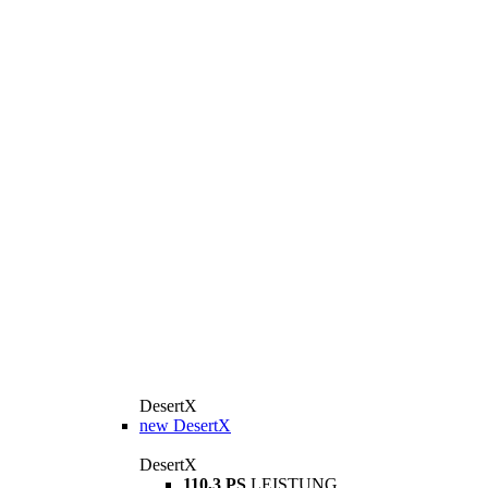
DesertX
new
DesertX
DesertX
110,3 PS
LEISTUNG