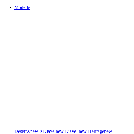
Modelle
DesertX
new
XDiavel
new
Diavel
new
Heritage
new