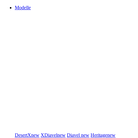
Modelle
DesertX
new
XDiavel
new
Diavel
new
Heritage
new