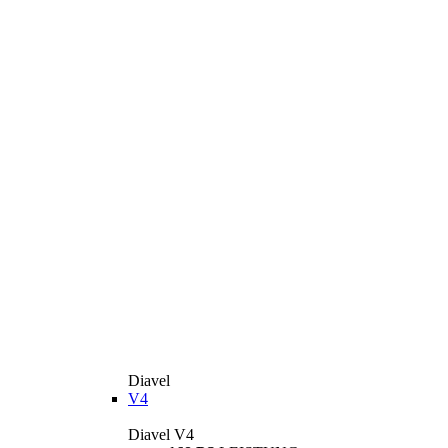
Diavel
V4
Diavel V4