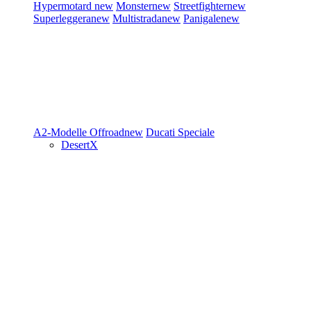
Hypermotard
new
Monster
new
Streetfighter
new
Superleggera
new
Multistrada
new
Panigale
new
A2-Modelle
Offroad
new
Ducati Speciale
DesertX