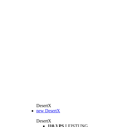
DesertX
new
DesertX
DesertX
110,3 PS
LEISTUNG