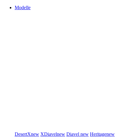
Modelle
DesertX
new
XDiavel
new
Diavel
new
Heritage
new