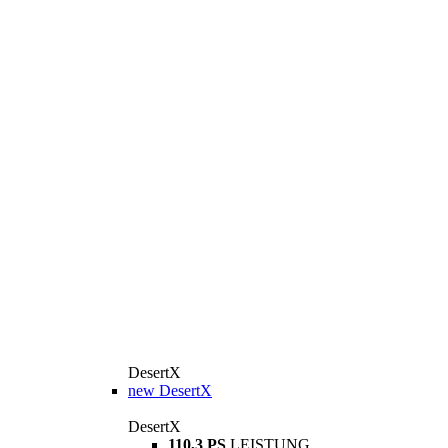
DesertX
new
DesertX
DesertX
110,3 PS
LEISTUNG