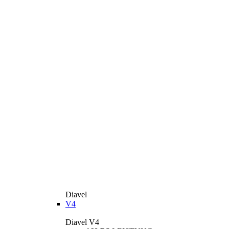
Diavel
V4
Diavel V4