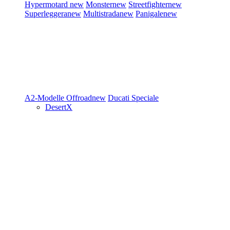
Hypermotard
new
Monster
new
Streetfighter
new
Superleggera
new
Multistrada
new
Panigale
new
A2-Modelle
Offroad
new
Ducati Speciale
DesertX