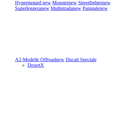
Hypermotard
new
Monster
new
Streetfighter
new
Superleggera
new
Multistrada
new
Panigale
new
A2-Modelle
Offroad
new
Ducati Speciale
DesertX