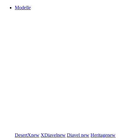
Modelle
DesertX
new
XDiavel
new
Diavel
new
Heritage
new