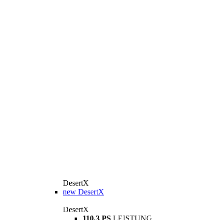
DesertX
new
DesertX
DesertX
110,3 PS
LEISTUNG