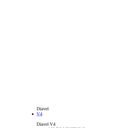
Diavel
V4
Diavel V4