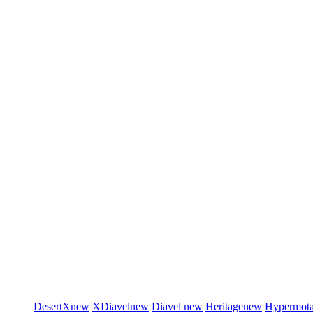
DesertX
new
XDiavel
new
Diavel
new
Heritage
new
Hypermot