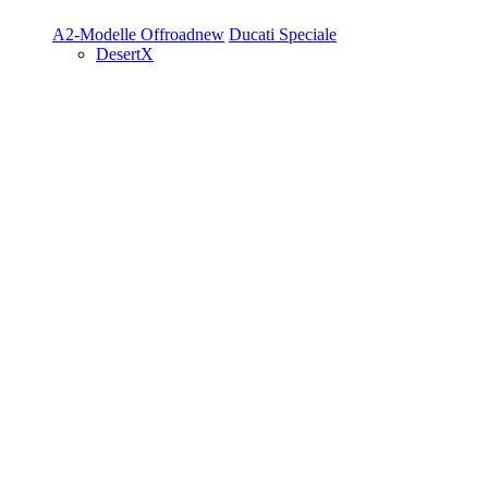
A2-Modelle
Offroad
new
Ducati Speciale
DesertX