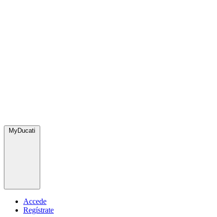
MyDucati
Accede
Regístrate