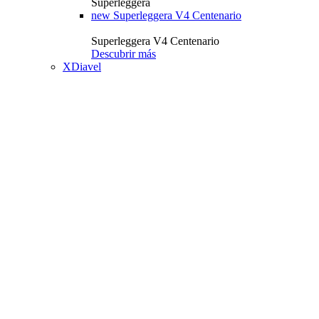
Superleggera
new
Superleggera V4 Centenario
Superleggera V4 Centenario
Descubrir más
XDiavel