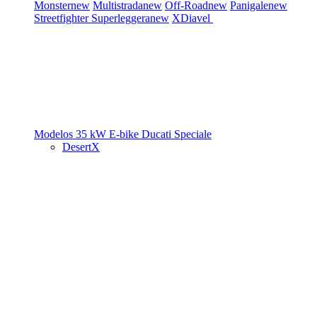
Monster
new
Multistrada
new
Off-Road
new
Panigale
new
Streetfighter
Superleggera
new
XDiavel
Modelos 35 kW
E-bike
Ducati Speciale
DesertX