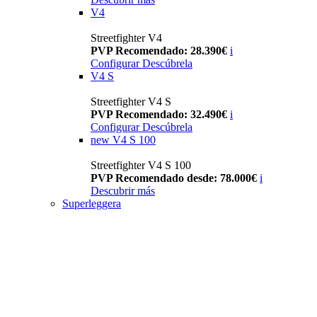
V4
Streetfighter V4
PVP Recomendado: 28.390€
i
Configurar
Descúbrela
V4 S
Streetfighter V4 S
PVP Recomendado: 32.490€
i
Configurar
Descúbrela
new
V4 S 100
Streetfighter V4 S 100
PVP Recomendado desde: 78.000€
i
Descubrir más
Superleggera