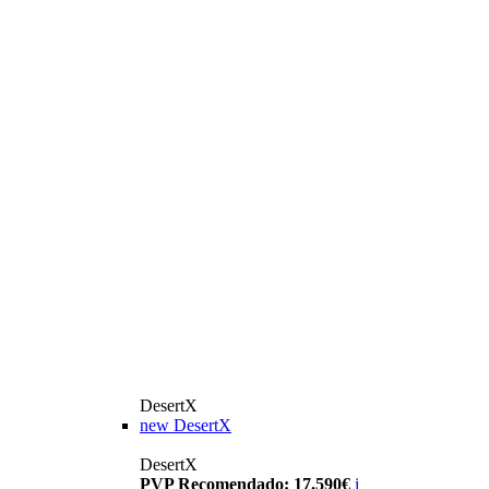
DesertX
new
DesertX
DesertX
PVP Recomendado: 17.590€
i