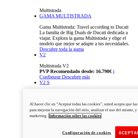
Multistrada
GAMA MULTISTRADA
Gama Multistrada: Travel according to Ducati
La familia de Big Duals de Ducati dedicada a
viajar. Explora la gama Multistrada y elige el
modelo que mejor se adapte a tus necesidades.
Descubre toda la gama
V2
Multistrada V2
PVP Recomendado desde: 16.790€
i
Configurar
Descubrir más
V2 S
Multistrada V2 S
PVP Recomendado desde: 19.390€
i
Al hacer clic en “Aceptar todas las cookies”, usted acepta que la
Configurar
Descubrir más
para mejorar la navegación del sitio, analizar el uso del mismo, y
V4
marketing.
Información sobre las cookies
Multistrada V4
PVP Recomendado: 22.790€
i
Configurar
Descubrir más
Configuración de cookies
ACEPTA
V4 S