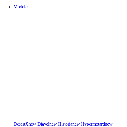
Modelos
DesertX
new
Diavel
new
Historia
new
Hypermotard
new