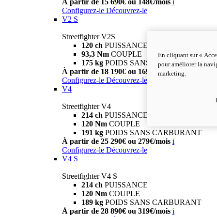
À partir de 15 690€ ou 148€/mois
i
Configurez-le
Découvrez-le
V2 S
Streetfighter V2S
120 ch
PUISSANCE
93,3 Nm
COUPLE
En cliquant sur « Acce
175 kg
POIDS SANS CARBURANT
pour améliorer la navig
À partir de 18 190€ ou 169€/mois
i
marketing.
Configurez-le
Découvrez-le
V4
Streetfighter V4
214 ch
PUISSANCE
120 Nm
COUPLE
191 kg
POIDS SANS CARBURANT
À partir de 25 290€ ou 279€/mois
i
Configurez-le
Découvrez-le
V4 S
Streetfighter V4 S
214 ch
PUISSANCE
120 Nm
COUPLE
189 kg
POIDS SANS CARBURANT
À partir de 28 890€ ou 319€/mois
i