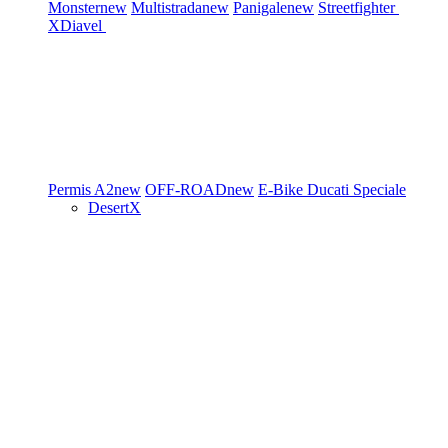
Monster
new
Multistrada
new
Panigale
new
Streetfighter
XDiavel
Permis A2
new
OFF-ROAD
new
E-Bike
Ducati Speciale
DesertX