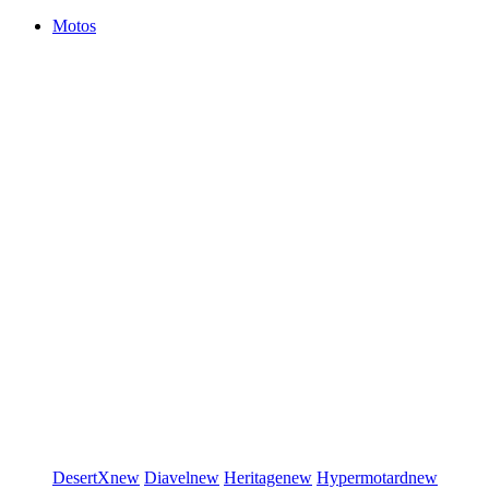
Motos
DesertX
new
Diavel
new
Heritage
new
Hypermotard
new