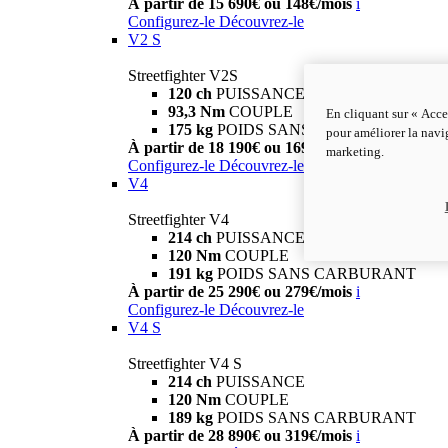
À partir de 15 690€ ou 148€/mois
i
Configurez-le
Découvrez-le
V2 S
Streetfighter V2S
120 ch
PUISSANCE
93,3 Nm
COUPLE
En cliquant sur « Acce
175 kg
POIDS SANS CARBURANT
pour améliorer la navig
À partir de 18 190€ ou 169€/mois
i
marketing.
Configurez-le
Découvrez-le
V4
Streetfighter V4
214 ch
PUISSANCE
120 Nm
COUPLE
191 kg
POIDS SANS CARBURANT
À partir de 25 290€ ou 279€/mois
i
Configurez-le
Découvrez-le
V4 S
Streetfighter V4 S
214 ch
PUISSANCE
120 Nm
COUPLE
189 kg
POIDS SANS CARBURANT
À partir de 28 890€ ou 319€/mois
i