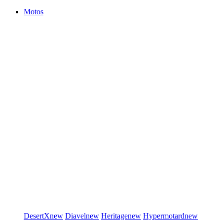
Motos
DesertX
new
Diavel
new
Heritage
new
Hypermotard
new