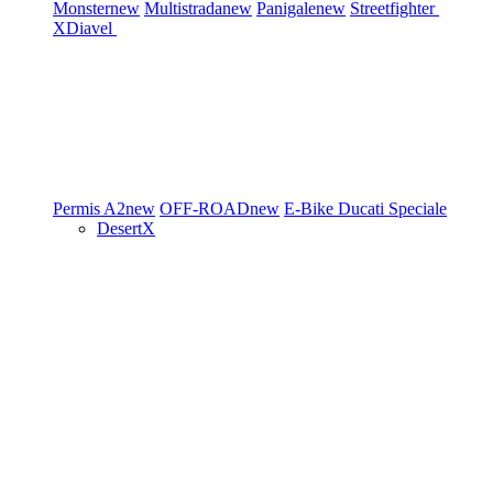
Monster
new
Multistrada
new
Panigale
new
Streetfighter
XDiavel
Permis A2
new
OFF-ROAD
new
E-Bike
Ducati Speciale
DesertX