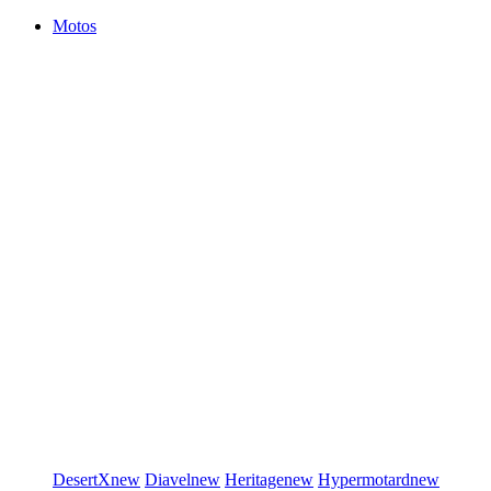
Motos
DesertX
new
Diavel
new
Heritage
new
Hypermotard
new