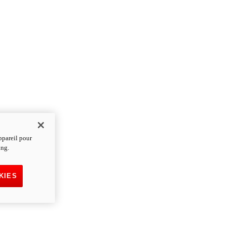
ppareil pour
ing.
KIES