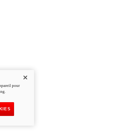
ppareil pour
ing.
KIES