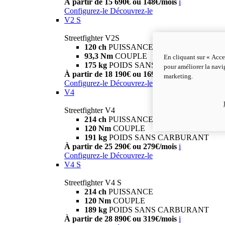
À partir de 15 690€ ou 148€/mois
i
Configurez-le
Découvrez-le
V2 S
Streetfighter V2S
120 ch
PUISSANCE
93,3 Nm
COUPLE
En cliquant sur « Acce
175 kg
POIDS SANS CARBURANT
pour améliorer la navig
À partir de 18 190€ ou 169€/mois
i
marketing.
Configurez-le
Découvrez-le
V4
Streetfighter V4
214 ch
PUISSANCE
120 Nm
COUPLE
191 kg
POIDS SANS CARBURANT
À partir de 25 290€ ou 279€/mois
i
Configurez-le
Découvrez-le
V4 S
Streetfighter V4 S
214 ch
PUISSANCE
120 Nm
COUPLE
189 kg
POIDS SANS CARBURANT
À partir de 28 890€ ou 319€/mois
i