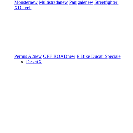
Monster
new
Multistrada
new
Panigale
new
Streetfighter
XDiavel
Permis A2
new
OFF-ROAD
new
E-Bike
Ducati Speciale
DesertX