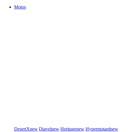
Motos
DesertX
new
Diavel
new
Heritage
new
Hypermotard
new