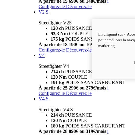
À partir de 15 690€ ou 148€/mois
i
Configurez-le
Découvrez-le
V2 S
Streetfighter V2S
120 ch
PUISSANCE
93,3 Nm
COUPLE
En cliquant sur « Acce
175 kg
POIDS SANS CARBURANT
pour améliorer la navig
À partir de 18 190€ ou 169€/mois
i
marketing.
Configurez-le
Découvrez-le
V4
Streetfighter V4
214 ch
PUISSANCE
120 Nm
COUPLE
191 kg
POIDS SANS CARBURANT
À partir de 25 290€ ou 279€/mois
i
Configurez-le
Découvrez-le
V4 S
Streetfighter V4 S
214 ch
PUISSANCE
120 Nm
COUPLE
189 kg
POIDS SANS CARBURANT
À partir de 28 890€ ou 319€/mois
i