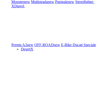
Monster
new
Multistrada
new
Panigale
new
Streetfighter
XDiavel
Permis A2
new
OFF-ROAD
new
E-Bike
Ducati Speciale
DesertX