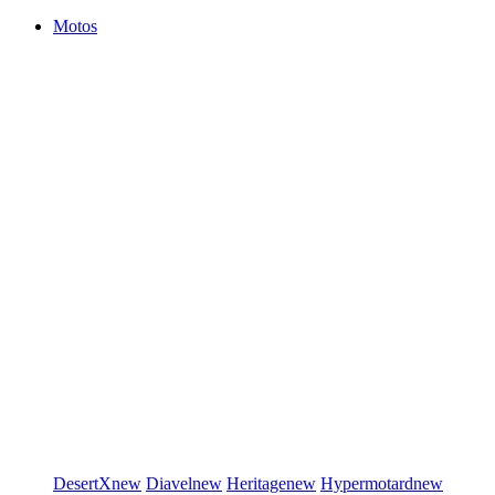
Motos
DesertX
new
Diavel
new
Heritage
new
Hypermotard
new