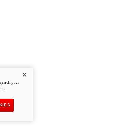
ppareil pour
ing.
KIES