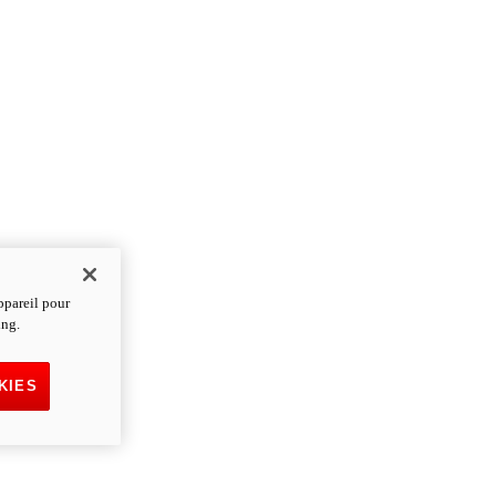
ppareil pour
ing.
KIES