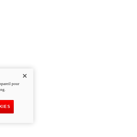
ppareil pour
ing.
KIES